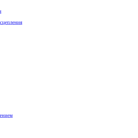
я
сцепления
лением