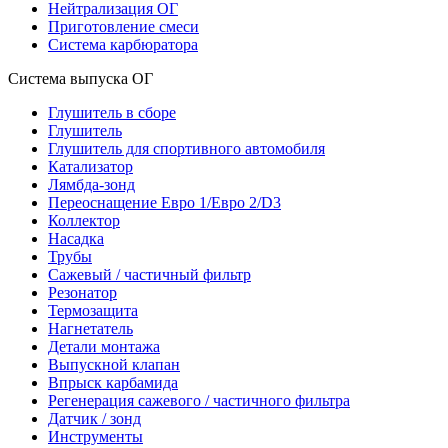
Нейтрализация ОГ
Приготовление смеси
Система карбюратора
Система выпуска ОГ
Глушитель в сборе
Глушитель
Глушитель для спортивного автомобиля
Катализатор
Лямбда-зонд
Переоснащение Евро 1/Евро 2/D3
Коллектор
Насадка
Трубы
Сажевый / частичный фильтр
Резонатор
Термозащита
Нагнетатель
Детали монтажа
Выпускной клапан
Впрыск карбамида
Регенерация сажевого / частичного фильтра
Датчик / зонд
Инструменты