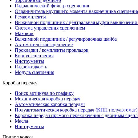
Торсионный демпфер
Гидравлический фильтр сцепления
Ограничитель крутящего момента наконечника сцеплени
Ремкомплекты
Выжимной подшипник / центральная муфта выключения 
Система управления сцеплением
Маховик
Выжимной подшипник / регулировочная шайба
Автоматическое сцепление
Прокладки / комплекты прокладок
Корпус сцепления
Инструменты
Гидрожидкость
Модуль сцепления
Коробка передач
Поиск артикула по графику
Механическая коробка передач
Автоматическая коробка передач
Полуавтоматическая коробка передач (КПП полуавтомат)
Коробка передач прямого переключения с двойным сцеп
Масла
Инструменты
Привод колеса