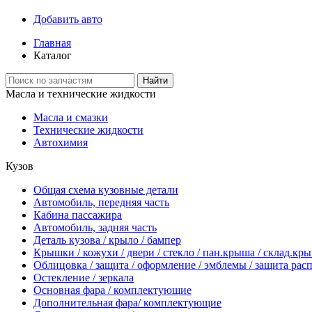
Добавить авто
Главная
Каталог
Найти
Масла и технические жидкости
Масла и смазки
Технические жидкости
Автохимия
Кузов
Общая схема кузовные детали
Автомобиль, передняя часть
Кабина пассажира
Автомобиль, задняя часть
Деталь кузова / крыло / бампер
Крышки / кожухи / двери / стекло / пан.крыша / склад.кр
Облицовка / защита / оформление / эмблемы / защита рас
Остекление / зеркала
Основная фара / комплектующие
Дополнительная фара/ комплектующие