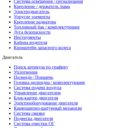
Система освещения / сигнализация
Крепление / держатель /рама
Электродвигатель
Упругие элементы
Крепление радиатора
Топливный бак / комплектующие
Дуга безопасности
Инструменты
Кабина водителя
Кронштейн запасного колеса
Двигатель
Поиск артикула по графику
Уплотнения
Цилиндр / Поршень
Головка цилиндра / комплектующие
Система подачи воздуха
Управление двигателем
Блок-картер двигателя
Электрооборудование двигателя
Кривошипно-шатунный механизм
Система смазки
Подвеска двигателя
Система очистки ОГ