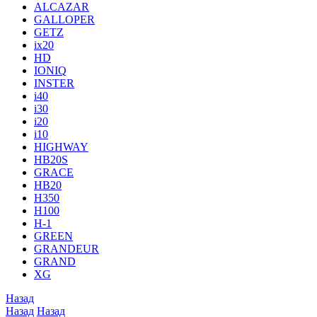
ALCAZAR
GALLOPER
GETZ
ix20
HD
IONIQ
INSTER
i40
i30
i20
i10
HIGHWAY
HB20S
GRACE
HB20
H350
H100
H-1
GREEN
GRANDEUR
GRAND
XG
Назад
Назад
Назад