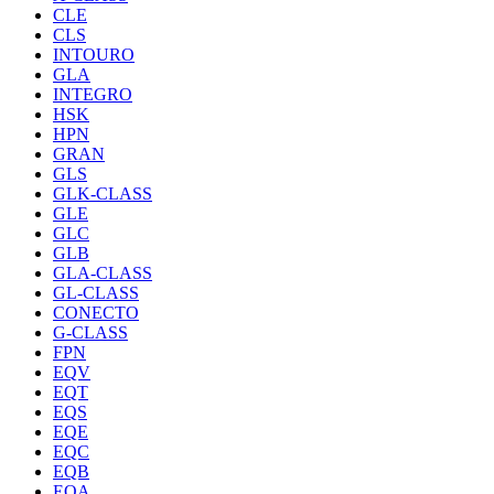
CLE
CLS
INTOURO
GLA
INTEGRO
HSK
HPN
GRAN
GLS
GLK-CLASS
GLE
GLC
GLB
GLA-CLASS
GL-CLASS
CONECTO
G-CLASS
FPN
EQV
EQT
EQS
EQE
EQC
EQB
EQA