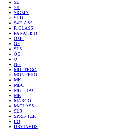
SL
SK
SIGMA
SHD
S-CLASS
R-CLASS
PARADISO
OMC
OF
SLS
OC
O
NG
MULTEGO
MONTERO
MK
MBO
MB-TRAC
MB
MARCO
M-CLASS
SLR
SPRINTER
LO
URVIABUS