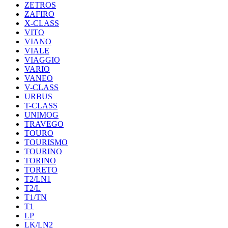
ZETROS
ZAFIRO
X-CLASS
VITO
VIANO
VIALE
VIAGGIO
VARIO
VANEO
V-CLASS
URBUS
T-CLASS
UNIMOG
TRAVEGO
TOURO
TOURISMO
TOURINO
TORINO
TORETO
T2/LN1
T2/L
T1/TN
T1
LP
LK/LN2