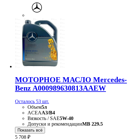
МОТОРНОЕ МАСЛО Mercedes-
Benz A000989630813AAEW
Осталось 53 шт.
Объем
5л
ACEA
A3/B4
Вязкость / SAE
5W-40
Допуски и рекомендации
MB 229.5
Показать всё
5 708 ₽