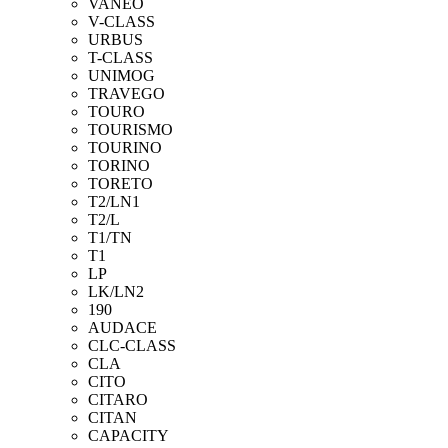
VANEO
V-CLASS
URBUS
T-CLASS
UNIMOG
TRAVEGO
TOURO
TOURISMO
TOURINO
TORINO
TORETO
T2/LN1
T2/L
T1/TN
T1
LP
LK/LN2
190
AUDACE
CLC-CLASS
CLA
CITO
CITARO
CITAN
CAPACITY