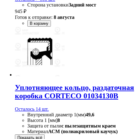
Сторона установки
Задний мост
945 ₽
Готов к отправке:
8 августа
В корзину
Уплотняющее кольцо, раздаточная
коробка CORTECO 01034130B
Осталось 14 шт.
Внутренний диаметр 1(мм)
49,6
Высота 1 [мм]
8
Защита от пыли
с пылезащитным краем
Материал
АСМ (полиакриловый каучук)
Показать всё