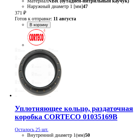
Материал
NBR (бутадиен-нитрильный каучук)
Наружный диаметр 1 [мм]
47
371 ₽
Готов к отправке:
11 августа
В корзину
Уплотняющее кольцо, раздаточная
коробка CORTECO 01035169B
Осталось 25 шт.
Внутренний диаметр 1(мм)
50