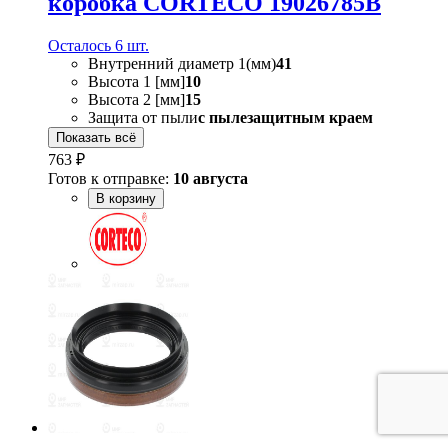
коробка CORTECO 19026785B
Осталось 6 шт.
Внутренний диаметр 1(мм)
41
Высота 1 [мм]
10
Высота 2 [мм]
15
Защита от пыли
с пылезащитным краем
Показать всё
763 ₽
Готов к отправке:
10 августа
В корзину