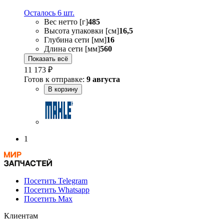
Осталось 6 шт.
Вес нетто [г]
485
Высота упаковки [см]
16,5
Глубина сети [мм]
16
Длина сети [мм]
560
Показать всё
11 173 ₽
Готов к отправке:
9 августа
В корзину
1
Посетить Telegram
Посетить Whatsapp
Посетить Max
Клиентам