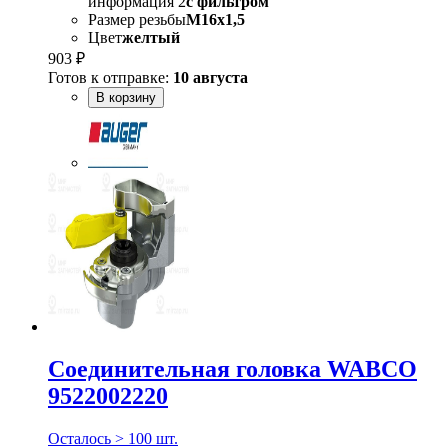
информация 2
с фильтром
Размер резьбы
M16x1,5
Цвет
желтый
903 ₽
Готов к отправке:
10 августа
В корзину
Соединительная головка WABCO
9522002220
Осталось > 100 шт.