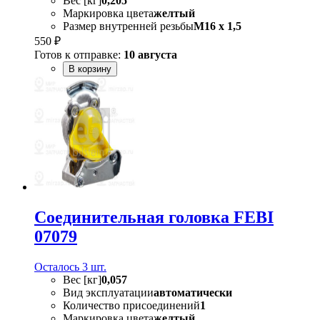
Вес [кг]
0,205
Маркировка цвета
желтый
Размер внутренней резьбы
M16 x 1,5
550 ₽
Готов к отправке:
10 августа
В корзину
Соединительная головка FEBI
07079
Осталось 3 шт.
Вес [кг]
0,057
Вид эксплуатации
автоматически
Количество присоединений
1
Маркировка цвета
желтый