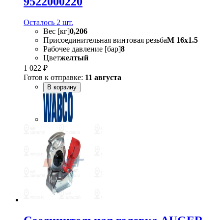
9522000220
Осталось 2 шт.
Вес [кг]
0,206
Присоединительная винтовая резьба
M 16x1.5
Рабочее давление [бар]
8
Цвет
желтый
1 022 ₽
Готов к отправке:
11 августа
В корзину