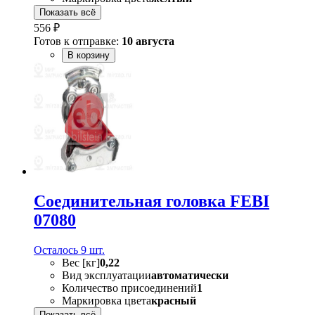
Показать всё
556 ₽
Готов к отправке:
10 августа
В корзину
Соединительная головка FEBI
07080
Осталось 9 шт.
Вес [кг]
0,22
Вид эксплуатации
автоматически
Количество присоединений
1
Маркировка цвета
красный
Показать всё