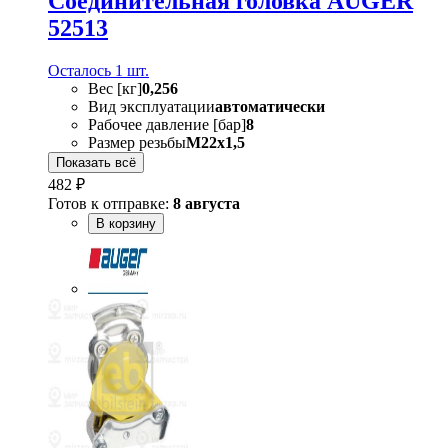
Соединительная головка AUGER
52513
Осталось 1 шт.
Вес [кг]
0,256
Вид эксплуатации
автоматически
Рабочее давление [бар]
8
Размер резьбы
M22x1,5
Показать всё
482 ₽
Готов к отправке:
8 августа
В корзину