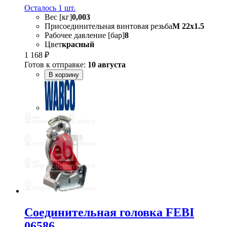
Осталось 1 шт.
Вес [кг]
0,003
Присоединительная винтовая резьба
M 22x1.5
Рабочее давление [бар]
8
Цвет
красный
1 168 ₽
Готов к отправке:
10 августа
В корзину
Соединительная головка FEBI
06586