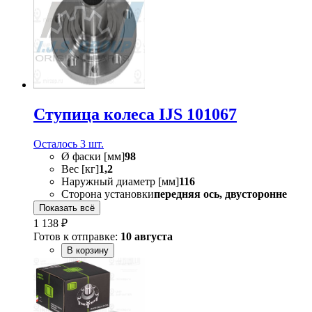
Ступица колеса IJS 101067
Осталось 3 шт.
Ø фаски [мм]
98
Вес [кг]
1,2
Наружный диаметр [мм]
116
Сторона установки
передняя ось, двусторонне
Показать всё
1 138 ₽
Готов к отправке:
10 августа
В корзину