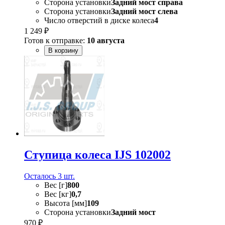
Сторона установки
Задний мост справа
Сторона установки
Задний мост слева
Число отверстий в диске колеса
4
1 249 ₽
Готов к отправке:
10 августа
В корзину
Ступица колеса IJS 102002
Осталось 3 шт.
Вес [г]
800
Вес [кг]
0,7
Высота [мм]
109
Сторона установки
Задний мост
970 ₽