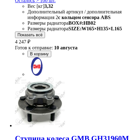
Осталось > 100 шт.
Вес [кг]
3,32
Дополнительный артикул / дополнительная
информация 2
с кольцом сенсора ABS
Размеры радиатора
BOX#:HB02
Размеры радиатора
SIZE:W165×H135×L165
Показать всё
4 247 ₽
Готов к отправке:
10 августа
В корзину
Ступица колеса GMB GH31960M