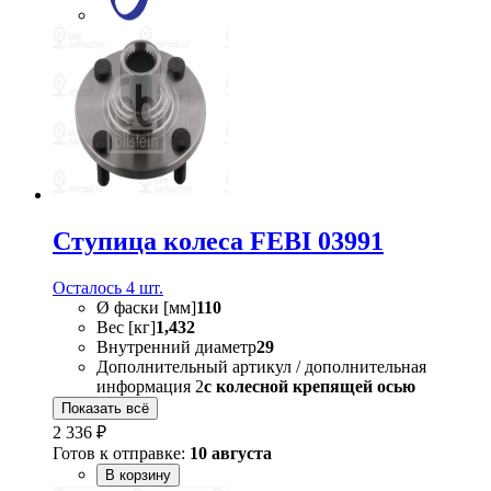
Ступица колеса FEBI 03991
Осталось 4 шт.
Ø фаски [мм]
110
Вес [кг]
1,432
Внутренний диаметр
29
Дополнительный артикул / дополнительная
информация 2
с колесной крепящей осью
Показать всё
2 336 ₽
Готов к отправке:
10 августа
В корзину