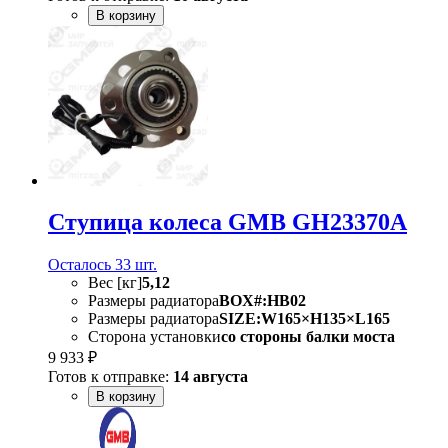
В корзину
Ступица колеса GMB GH23370A
Осталось 33 шт.
Вес [кг]
5,12
Размеры радиатора
BOX#:HB02
Размеры радиатора
SIZE:W165×H135×L165
Сторона установки
со стороны балки моста
9 933 ₽
Готов к отправке:
14 августа
В корзину