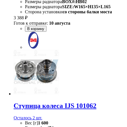
Размеры радиатора
BOX#:HB02
Размеры радиатора
SIZE:W165×H135×L165
Сторона установки
со стороны балки моста
3 388 ₽
Готов к отправке:
10 августа
В корзину
Ступица колеса IJS 101062
Осталось 2 шт.
Вес [г]
1 600