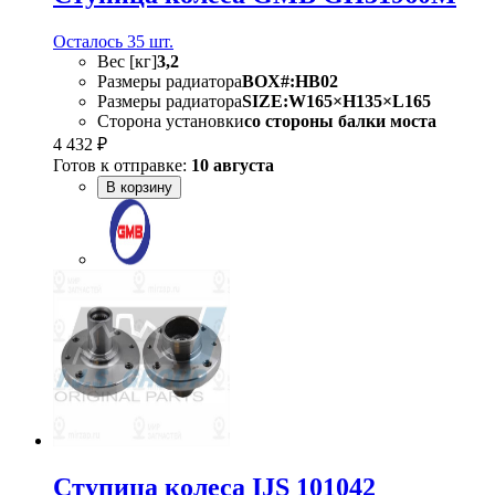
Осталось 35 шт.
Вес [кг]
3,2
Размеры радиатора
BOX#:HB02
Размеры радиатора
SIZE:W165×H135×L165
Сторона установки
со стороны балки моста
4 432 ₽
Готов к отправке:
10 августа
В корзину
Ступица колеса IJS 101042