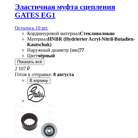
Эластичная муфта сцепления
GATES EG1
Осталось 10 шт.
Кордшнуровой материал
Стекловолокно
Материал
HNBR (Hydrierter Acryl-Nitril-Butadien-
Kautschuk)
Наружный диаметр [мм]
77
Цвет
чёрный
Показать всё
2 107 ₽
Готов к отправке:
8 августа
В корзину