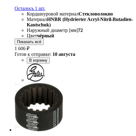
Осталось 1 шт.
Кордшнуровой материал
Стекловолокно
Материал
HNBR (Hydrierter Acryl-Nitril-Butadien-
Kautschuk)
Наружный диаметр [мм]
72
Цвет
чёрный
Показать всё
1 606 ₽
Готов к отправке:
10 августа
В корзину