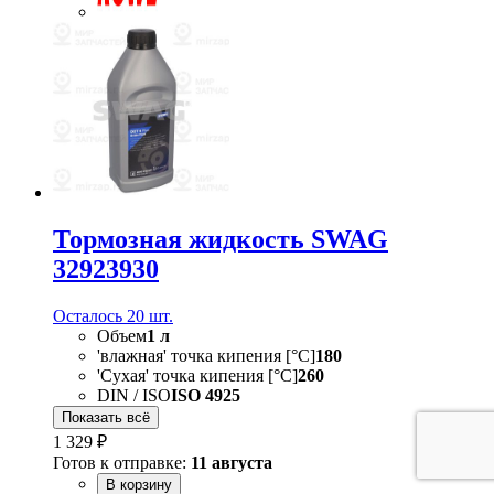
Тормозная жидкость SWAG
32923930
Осталось 20 шт.
Объем
1 л
'влажная' точка кипения [°C]
180
'Сухая' точка кипения [°C]
260
DIN / ISO
ISO 4925
Показать всё
1 329 ₽
Готов к отправке:
11 августа
В корзину