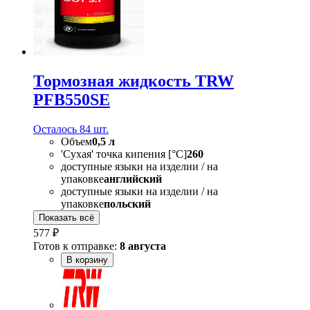
Тормозная жидкость TRW
PFB550SE
Осталось 84 шт.
Объем
0,5 л
'Сухая' точка кипения [°C]
260
доступные языки на изделии / на
упаковке
английский
доступные языки на изделии / на
упаковке
польский
Показать всё
577 ₽
Готов к отправке:
8 августа
В корзину