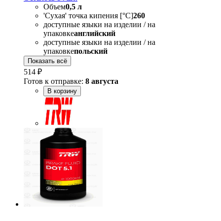
Объем
0,5 л
'Сухая' точка кипения [°C]
260
доступные языки на изделии / на
упаковке
английский
доступные языки на изделии / на
упаковке
польский
Показать всё
514 ₽
Готов к отправке:
8 августа
В корзину