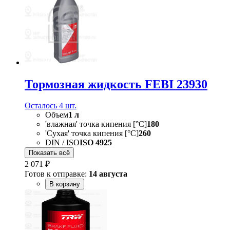
Тормозная жидкость FEBI 23930
Осталось 4 шт.
Объем
1 л
'влажная' точка кипения [°C]
180
'Сухая' точка кипения [°C]
260
DIN / ISO
ISO 4925
Показать всё
2 071 ₽
Готов к отправке:
14 августа
В корзину