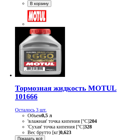
В корзину
Тормозная жидкость MOTUL
101666
Осталось 3 шт.
Объем
0,5 л
'влажная' точка кипения [°C]
204
'Сухая' точка кипения [°C]
328
Вес брутто [кг]
0,623
Показать всё