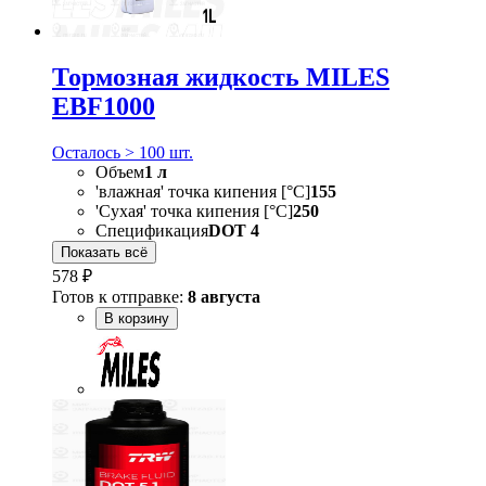
Тормозная жидкость MILES
EBF1000
Осталось > 100 шт.
Объем
1 л
'влажная' точка кипения [°C]
155
'Сухая' точка кипения [°C]
250
Спецификация
DOT 4
Показать всё
578 ₽
Готов к отправке:
8 августа
В корзину