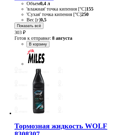
Объем
0,4 л
'влажная' точка кипения [°C]
155
'Сухая' точка кипения [°C]
250
Вес [г]
0,5
Показать всё
303 ₽
Готов к отправке:
8 августа
В корзину
Тормозная жидкость WOLF
8308307