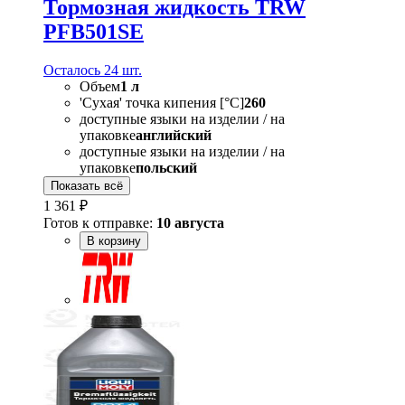
Тормозная жидкость TRW
PFB501SE
Осталось 24 шт.
Объем
1 л
'Сухая' точка кипения [°C]
260
доступные языки на изделии / на
упаковке
английский
доступные языки на изделии / на
упаковке
польский
Показать всё
1 361 ₽
Готов к отправке:
10 августа
В корзину