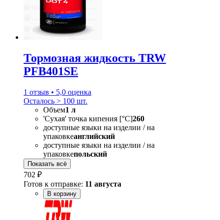
Тормозная жидкость TRW
PFB401SE
1 отзыв • 5,0 оценка
Осталось > 100 шт.
Объем
1 л
'Сухая' точка кипения [°C]
260
доступные языки на изделии / на
упаковке
английский
доступные языки на изделии / на
упаковке
польский
Показать всё
702 ₽
Готов к отправке:
11 августа
В корзину