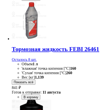
Тормозная жидкость FEBI 26461
Осталось 8 шт.
Объем
1 л
'влажная' точка кипения [°C]
160
'Сухая' точка кипения [°C]
260
Вес [кг]
1,139
Показать всё
841 ₽
Готов к отправке:
11 августа
В корзину