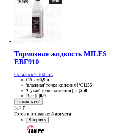
Тормозная жидкость MILES
EBF910
Осталось > 100 шт.
Объем
0,9 л
'влажная' точка кипения [°C]
155
'Сухая' точка кипения [°C]
250
Вес [г]
0,9
Показать всё
517 ₽
Готов к отправке:
8 августа
В корзину