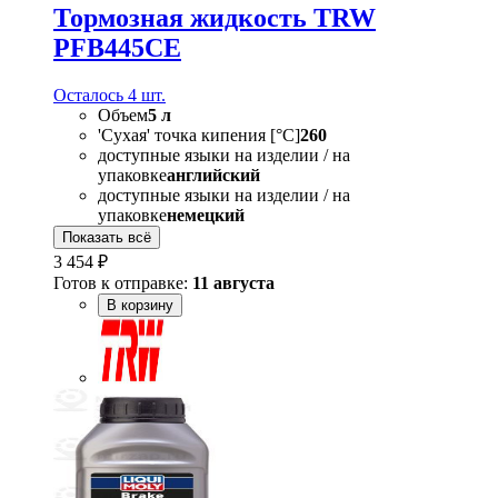
Тормозная жидкость TRW
PFB445CE
Осталось 4 шт.
Объем
5 л
'Сухая' точка кипения [°C]
260
доступные языки на изделии / на
упаковке
английский
доступные языки на изделии / на
упаковке
немецкий
Показать всё
3 454 ₽
Готов к отправке:
11 августа
В корзину