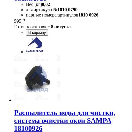
Вес [кг]
0,02
для артикула №
1810 0790
парные номера артикулов
1810 0926
595 ₽
Готов к отправке:
8 августа
В корзину
Распылитель воды для чистки,
система очистки окон SAMPA
18100926