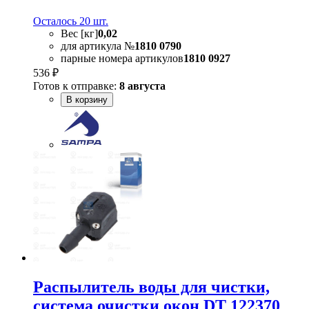
Осталось 20 шт.
Вес [кг]
0,02
для артикула №
1810 0790
парные номера артикулов
1810 0927
536 ₽
Готов к отправке:
8 августа
В корзину
Распылитель воды для чистки,
система очистки окон DT 122370