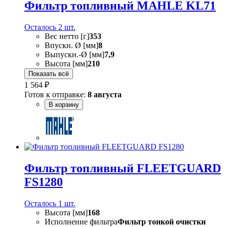
Фильтр топливный MAHLE KL71
Осталось 2 шт.
Вес нетто [г]
353
Впускн. Ø [мм]
8
Выпускн.-Ø [мм]
7,9
Высота [мм]
210
Показать всё
1 564 ₽
Готов к отправке:
8 августа
В корзину
Фильтр топливный FLEETGUARD
FS1280
Осталось 1 шт.
Высота [мм]
168
Исполнение фильтра
Фильтр тонкой очистки