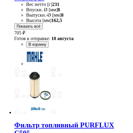
Вес нетто [г]
231
Впускн. Ø [мм]
8
Выпускн.-Ø [мм]
8
Высота [мм]
162,5
Показать всё
705 ₽
Готов к отправке:
10 августа
В корзину
Фильтр топливный PURFLUX