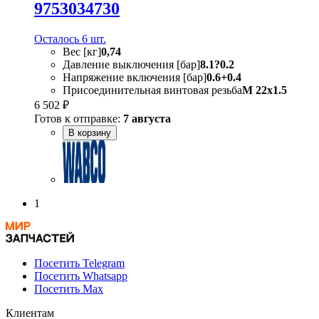
9753034730
Осталось 6 шт.
Вес [кг]
0,74
Давление выключения [бар]
8.1?0.2
Напряжение включения [бар]
0.6+0.4
Присоединительная винтовая резьба
M 22x1.5
6 502 ₽
Готов к отправке:
7 августа
В корзину
1
Посетить Telegram
Посетить Whatsapp
Посетить Max
Клиентам