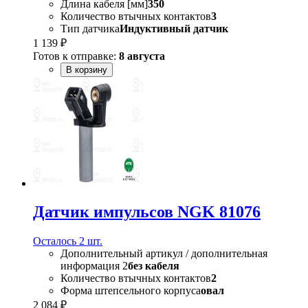
Длина кабеля [мм]
350
Количество втычных контактов
3
Тип датчика
Индуктивный датчик
1 139 ₽
Готов к отправке:
8 августа
В корзину
Датчик импульсов NGK 81076
Осталось 2 шт.
Дополнительный артикул / дополнительная
информация 2
без кабеля
Количество втычных контактов
2
Форма штепсельного корпуса
овал
2 084 ₽