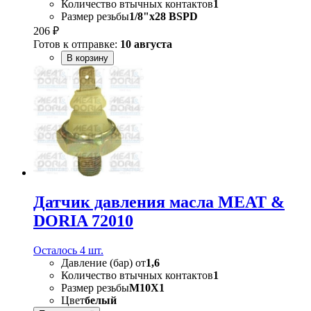
Количество втычных контактов
1
Размер резьбы
1/8"x28 BSPD
206 ₽
Готов к отправке:
10 августа
В корзину
Датчик давления масла MEAT &
DORIA 72010
Осталось 4 шт.
Давление (бар) от
1,6
Количество втычных контактов
1
Размер резьбы
M10X1
Цвет
белый