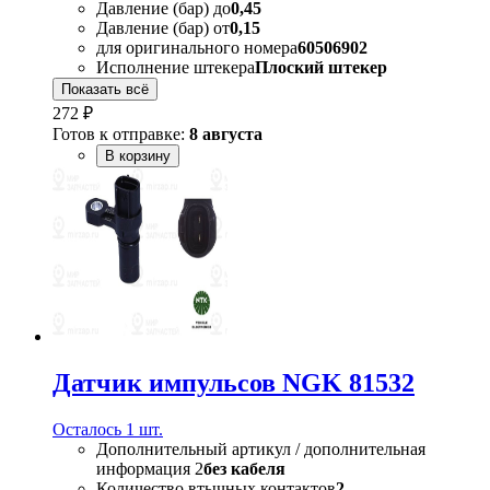
Давление (бар) до
0,45
Давление (бар) от
0,15
для оригинального номера
60506902
Исполнение штекера
Плоский штекер
Показать всё
272 ₽
Готов к отправке:
8 августа
В корзину
Датчик импульсов NGK 81532
Осталось 1 шт.
Дополнительный артикул / дополнительная
информация 2
без кабеля
Количество втычных контактов
2