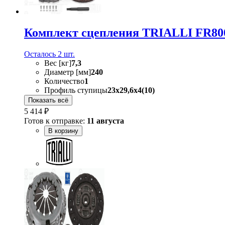
Комплект сцепления TRIALLI FR80
Осталось 2 шт.
Вес [кг]
7,3
Диаметр [мм]
240
Количество
1
Профиль ступицы
23x29,6x4(10)
Показать всё
5 414 ₽
Готов к отправке:
11 августа
В корзину