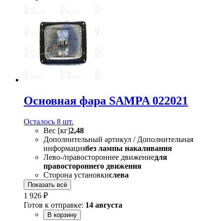
Основная фара SAMPA 022021
Осталось 8 шт.
Вес [кг]
2,48
Дополнительный артикул / Дополнительная
информация
без лампы накаливания
Лево-/правостороннее движение
для
правостороннего движения
Сторона установки
слева
Показать всё
1 926 ₽
Готов к отправке:
14 августа
В корзину