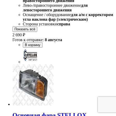
правостороннего движения
Лево-/правостороннее движение
для
левостороннего движения
Оснащение / оборудование
для а/м с корректором
угла наклона фар (электрическим)
Сторона установки
справа
Показать всё
2 690 ₽
Готов к отправке:
8 августа
В корзину
Основная фара STELLOX