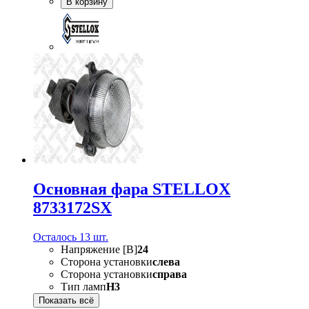
В корзину
Основная фара STELLOX
8733172SX
Осталось 13 шт.
Напряжение [В]
24
Сторона установки
слева
Сторона установки
справа
Тип ламп
H3
Показать всё