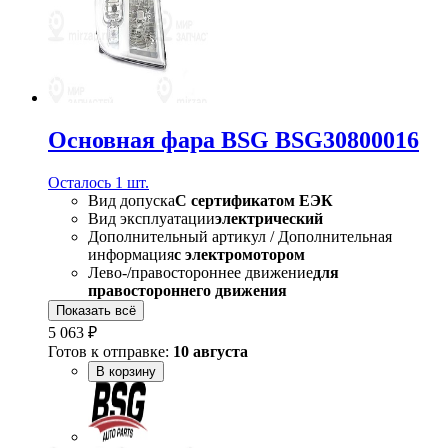
Основная фара BSG BSG30800016
Осталось 1 шт.
Вид допуска
C сертификатом ЕЭК
Вид эксплуатации
электрический
Дополнительный артикул / Дополнительная
информация
с электромотором
Лево-/правостороннее движение
для
правостороннего движения
Показать всё
5 063 ₽
Готов к отправке:
10 августа
В корзину