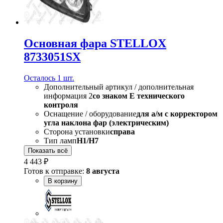
Основная фара STELLOX
8733051SX
Осталось 1 шт.
Дополнительный артикул / дополнительная
информация 2
со знаком Е технического
контроля
Оснащение / оборудование
для а/м с корректором
угла наклона фар (электрическим)
Сторона установки
справа
Тип ламп
H1/H7
Показать всё
4 443 ₽
Готов к отправке:
8 августа
В корзину