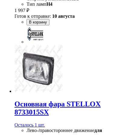
Тип ламп
H4
1 997 ₽
Готов к отправке:
10 августа
В корзину
Основная фара STELLOX
8733015SX
Осталось 1 шт.
Лево-/правостороннее движение
для