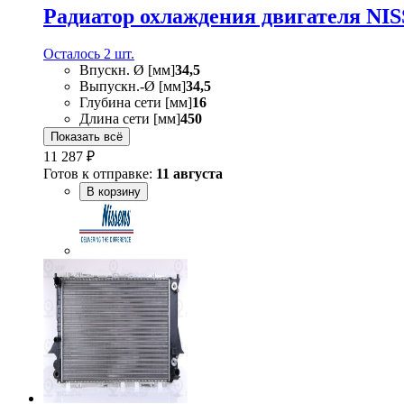
Радиатор охлаждения двигателя NI
Осталось 2 шт.
Впускн. Ø [мм]
34,5
Выпускн.-Ø [мм]
34,5
Глубина сети [мм]
16
Длина сети [мм]
450
Показать всё
11 287 ₽
Готов к отправке:
11 августа
В корзину