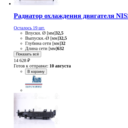
Радиатор охлаждения двигателя NI
Осталось 19 шт.
Впускн. Ø [мм]
32,5
Выпускн.-Ø [мм]
32,5
Глубина сети [мм]
32
Длина сети [мм]
632
Показать всё
14 628 ₽
Готов к отправке:
10 августа
В корзину