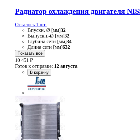
Радиатор охлаждения двигателя NI
Осталось 1 шт.
Впускн. Ø [мм]
32
Выпускн.-Ø [мм]
32
Глубина сети [мм]
34
Длина сети [мм]
632
Показать всё
10 451 ₽
Готов к отправке:
12 августа
В корзину