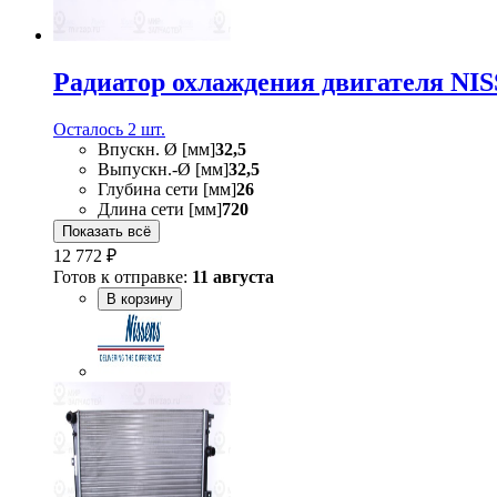
Радиатор охлаждения двигателя NI
Осталось 2 шт.
Впускн. Ø [мм]
32,5
Выпускн.-Ø [мм]
32,5
Глубина сети [мм]
26
Длина сети [мм]
720
Показать всё
12 772 ₽
Готов к отправке:
11 августа
В корзину