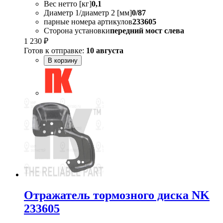
Вес нетто [кг]
0,1
Диаметр 1/диаметр 2 [мм]
0/87
парные номера артикулов
233605
Сторона установки
передний мост слева
1 230 ₽
Готов к отправке:
10 августа
В корзину
Отражатель тормозного диска NK
233605