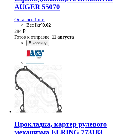
AUGER 55070
Осталось 1 шт.
Вес [кг]
0,02
284 ₽
Готов к отправке:
11 августа
В корзину
Прокладка, картер рулевого
механизма ELRING 773183