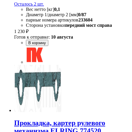
Осталось 2 шт.
Вес нетто [кг]
0,1
Диаметр 1/диаметр 2 [мм]
0/87
парные номера артикулов
233604
Сторона установки
передний мост справа
1 230 ₽
Готов к отправке:
10 августа
В корзину
Прокладка, картер рулевого
механизма ELRING 774520