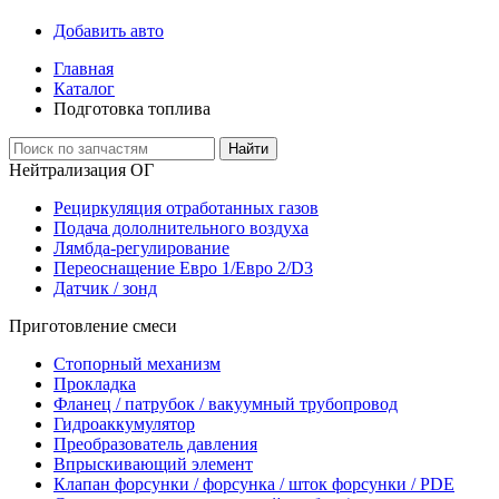
Добавить авто
Главная
Каталог
Подготовка топлива
Найти
Нейтрализация ОГ
Рециркуляция отработанных газов
Подача дололнительного воздуха
Лямбда-регулирование
Переоснащение Евро 1/Евро 2/D3
Датчик / зонд
Приготовление смеси
Стопорный механизм
Прокладка
Фланец / патрубок / вакуумный трубопровод
Гидроаккумулятор
Преобразователь давления
Впрыскивающий элемент
Клапан форсунки / форсунка / шток форсунки / PDE