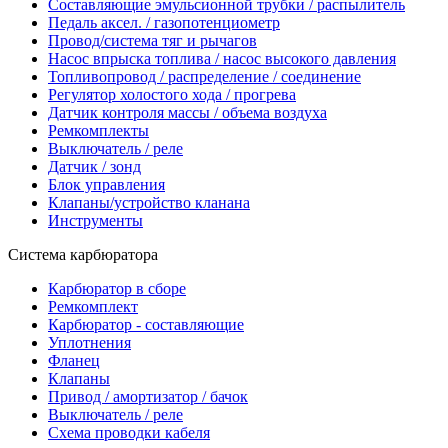
Составляющие эмульсионной трубки / распылитель
Педаль аксел. / газопотенциометр
Провод/система тяг и рычагов
Насос впрыска топлива / насос высокого давления
Топливопровод / распределение / соединение
Регулятор холостого хода / прогрева
Датчик контроля массы / объема воздуха
Ремкомплекты
Выключатель / реле
Датчик / зонд
Блок управления
Клапаны/устройство кланана
Инструменты
Система карбюратора
Карбюратор в сборе
Ремкомплект
Карбюратор - составляющие
Уплотнения
Фланец
Клапаны
Привод / амортизатор / бачок
Выключатель / реле
Схема проводки кабеля