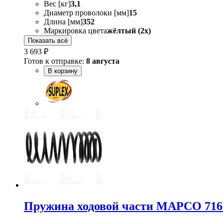
Вес [кг]
3,1
Диаметр проволоки [мм]
15
Длина [мм]
352
Маркировка цвета
жёлтый (2x)
Показать всё
3 693 ₽
Готов к отправке:
8 августа
В корзину
Пружина ходовой части MAPCO 716