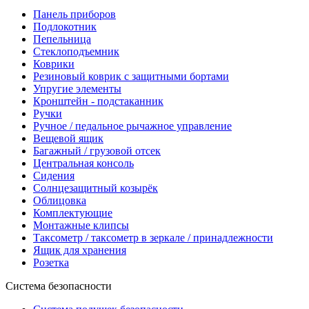
Панель приборов
Подлокотник
Пепельница
Стеклоподъемник
Коврики
Резиновый коврик с защитными бортами
Упругие элементы
Кронштейн - подстаканник
Ручки
Ручное / педальное рычажное управление
Вещевой ящик
Багажный / грузовой отсек
Центральная консоль
Сидения
Солнцезащитный козырёк
Облицовка
Комплектующие
Монтажные клипсы
Таксометр / таксометр в зеркале / принадлежности
Ящик для хранения
Розетка
Система безопасности