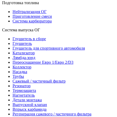
Подготовка топлива
Нейтрализация ОГ
Приготовление смеси
Система карбюратора
Система выпуска ОГ
Глушитель в сборе
Глушитель
Глушитель для спортивного автомобиля
Катализатор
Лямбда-зонд
Переоснащение Евро 1/Евро 2/D3
Коллектор
Насадка
Трубы
Сажевый / частичный фильтр
Резонатор
Термозащита
Нагнетатель
Детали монтажа
Выпускной клапан
Впрыск карбамида
Регенерация сажевого / частичного фильтра