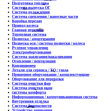
Подготовка топлива
Система выпуска ОГ
Система охлаждения
Система сцепления / навесные части
Коробка передач
Привод колеса
Главная передача
Тормозная система
Подвеска / амортизация
Подвеска оси / система подвески / колеса
Рулевое управление
Электрооборудование
Система зажигания/накаливания
Отопление / вентиляция
Кондиционер
Детали для сервиса / ТО / ухода
Прицепное оборудование / комплектующие
Оборудование для перевозки
Система очистки фар
Система очистки окон
системы комфорта
Информационная / коммуникационная система
Внутренняя отделка
Система безопасности
Устройство запирания