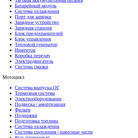
Тяговая аккумуляторная батарея
Батарейный модуль
Система охлаждения
Порт для зарядки
Зарядное устройство
Зарядная станция
Блок предохранителей
Блок управления
Тепловой генератор
Инвертор
Коробка передач
Электродвигатель
Система смазки
Мотоцикл
Система выпуска ОГ
Тормозная система
Электрооборудование
Подвеска / амортизация
Фильтр
Подножки
Подготовка топлива
Система охлаждения
Система сцепления / навесные части
Руль (мотоцикл)