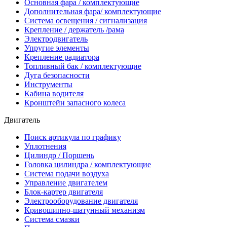
Основная фара / комплектующие
Дополнительная фара/ комплектующие
Система освещения / сигнализация
Крепление / держатель /рама
Электродвигатель
Упругие элементы
Крепление радиатора
Топливный бак / комплектующие
Дуга безопасности
Инструменты
Кабина водителя
Кронштейн запасного колеса
Двигатель
Поиск артикула по графику
Уплотнения
Цилиндр / Поршень
Головка цилиндра / комплектующие
Система подачи воздуха
Управление двигателем
Блок-картер двигателя
Электрооборудование двигателя
Кривошипно-шатунный механизм
Система смазки