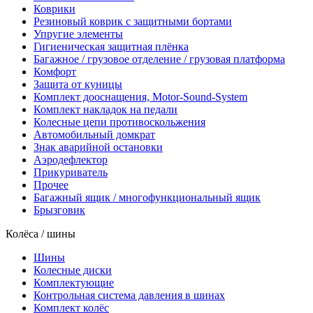
Коврики
Резиновый коврик с защитными бортами
Упругие элементы
Гигиеническая защитная плёнка
Багажное / грузовое отделение / грузовая платформа
Комфорт
Защита от куницы
Комплект дооснащения, Motor-Sound-System
Комплект накладок на педали
Колесные цепи противоскольжения
Автомобильный домкрат
Знак аварийной остановки
Аэродефлектор
Прикуриватель
Прочее
Багажный ящик / многофункциональный ящик
Брызговик
Колёса / шины
Шины
Колесные диски
Комплектующие
Контрольная система давления в шинах
Комплект колёс