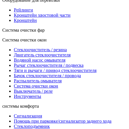
Оборудование для перевозки
Рейлинги
Кронштейн хвостовой части
Кронштейн
Система очистки фар
Система очистки окон
Стеклоочиститель / резина
Двигатель стеклоочистителя
Водяной насос омывателя
Рычаг стеклоочистителя / подвеска
Тяги и рычаги / привод стеклоочистителя
Бачок стеклоочистителя / провода
Распылитель омывателя
Система очистки окон
Выключатель / реле
Инструменты
системы комфорта
Сигнализация
Помощь при парковке/сигнализатор заднего хода
Стеклоподъемник