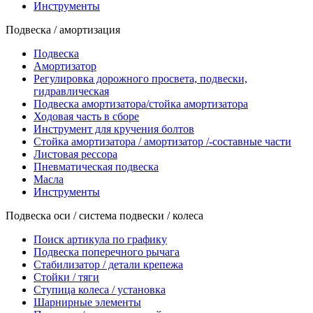
Инструменты
Подвеска / амортизация
Подвеска
Амортизатор
Регулировка дорожного просвета, подвески,
гидравлическая
Подвеска амортизатора/стойка амортизатора
Ходовая часть в сборе
Инструмент для кручения болтов
Стойка амортизатора / амортизатор /-составные части
Листовая рессора
Пневматическая подвеска
Масла
Инструменты
Подвеска оси / система подвески / колеса
Поиск артикула по графику
Подвеска поперечного рычага
Стабилизатор / детали крепежа
Стойки / тяги
Ступица колеса / установка
Шарнирные элементы