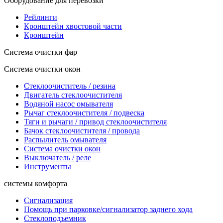
Оборудование для перевозки
Рейлинги
Кронштейн хвостовой части
Кронштейн
Система очистки фар
Система очистки окон
Стеклоочиститель / резина
Двигатель стеклоочистителя
Водяной насос омывателя
Рычаг стеклоочистителя / подвеска
Тяги и рычаги / привод стеклоочистителя
Бачок стеклоочистителя / провода
Распылитель омывателя
Система очистки окон
Выключатель / реле
Инструменты
системы комфорта
Сигнализация
Помощь при парковке/сигнализатор заднего хода
Стеклоподъемник