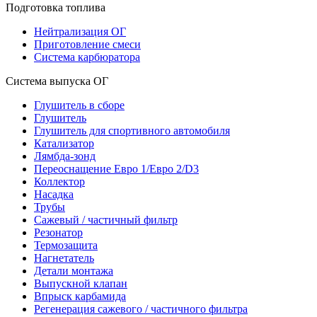
Подготовка топлива
Нейтрализация ОГ
Приготовление смеси
Система карбюратора
Система выпуска ОГ
Глушитель в сборе
Глушитель
Глушитель для спортивного автомобиля
Катализатор
Лямбда-зонд
Переоснащение Евро 1/Евро 2/D3
Коллектор
Насадка
Трубы
Сажевый / частичный фильтр
Резонатор
Термозащита
Нагнетатель
Детали монтажа
Выпускной клапан
Впрыск карбамида
Регенерация сажевого / частичного фильтра