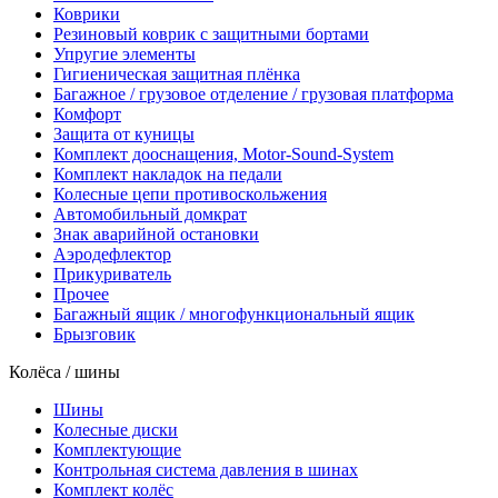
Коврики
Резиновый коврик с защитными бортами
Упругие элементы
Гигиеническая защитная плёнка
Багажное / грузовое отделение / грузовая платформа
Комфорт
Защита от куницы
Комплект дооснащения, Motor-Sound-System
Комплект накладок на педали
Колесные цепи противоскольжения
Автомобильный домкрат
Знак аварийной остановки
Аэродефлектор
Прикуриватель
Прочее
Багажный ящик / многофункциональный ящик
Брызговик
Колёса / шины
Шины
Колесные диски
Комплектующие
Контрольная система давления в шинах
Комплект колёс