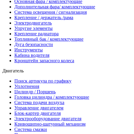
Основная фара / комплектующие
Дополнительная фара/ комплектующие
Система освещения / сигнализация
Крепление / держатель /рама
Электродвигатель
Упругие элементы
Крепление радиатора
Топливный бак / комплектующие
Дуга безопасности
Инструменты
Кабина водителя
Кронштейн запасного колеса
Двигатель
Поиск артикула по графику
Уплотнения
Цилиндр / Поршень
Головка цилиндра / комплектующие
Система подачи воздуха
Управление двигателем
Блок-картер двигателя
Электрооборудование двигателя
Кривошипно-шатунный механизм
Система смазки