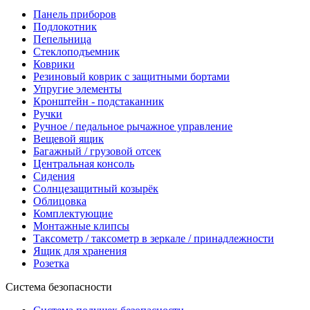
Панель приборов
Подлокотник
Пепельница
Стеклоподъемник
Коврики
Резиновый коврик с защитными бортами
Упругие элементы
Кронштейн - подстаканник
Ручки
Ручное / педальное рычажное управление
Вещевой ящик
Багажный / грузовой отсек
Центральная консоль
Сидения
Солнцезащитный козырёк
Облицовка
Комплектующие
Монтажные клипсы
Таксометр / таксометр в зеркале / принадлежности
Ящик для хранения
Розетка
Система безопасности