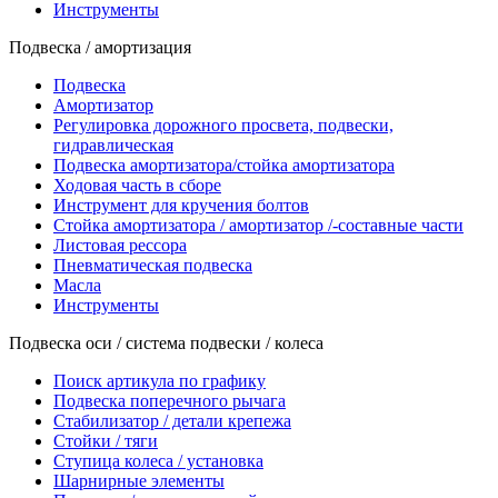
Инструменты
Подвеска / амортизация
Подвеска
Амортизатор
Регулировка дорожного просвета, подвески,
гидравлическая
Подвеска амортизатора/стойка амортизатора
Ходовая часть в сборе
Инструмент для кручения болтов
Стойка амортизатора / амортизатор /-составные части
Листовая рессора
Пневматическая подвеска
Масла
Инструменты
Подвеска оси / система подвески / колеса
Поиск артикула по графику
Подвеска поперечного рычага
Стабилизатор / детали крепежа
Стойки / тяги
Ступица колеса / установка
Шарнирные элементы