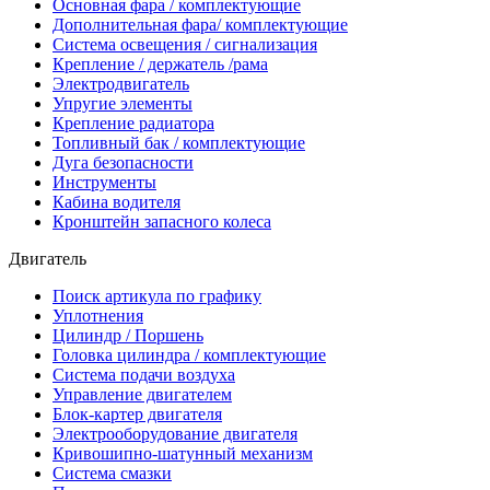
Основная фара / комплектующие
Дополнительная фара/ комплектующие
Система освещения / сигнализация
Крепление / держатель /рама
Электродвигатель
Упругие элементы
Крепление радиатора
Топливный бак / комплектующие
Дуга безопасности
Инструменты
Кабина водителя
Кронштейн запасного колеса
Двигатель
Поиск артикула по графику
Уплотнения
Цилиндр / Поршень
Головка цилиндра / комплектующие
Система подачи воздуха
Управление двигателем
Блок-картер двигателя
Электрооборудование двигателя
Кривошипно-шатунный механизм
Система смазки