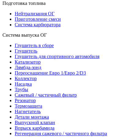
Подготовка топлива
Нейтрализация ОГ
Приготовление смеси
Система карбюратора
Система выпуска ОГ
Глушитель в сборе
Глушитель
Глушитель для спортивного автомобиля
Катализатор
Лямбда-зонд
Переоснащение Евро 1/Евро 2/D3
Коллектор
Насадка
Трубы
Сажевый / частичный фильтр
Резонатор
Термозащита
Нагнетатель
Детали монтажа
Выпускной клапан
Впрыск карбамида
Регенерация сажевого / частичного фильтра