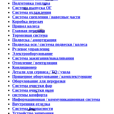
Подготовка топлива
Система выпуска ОГ
Система охлаждения
Система сцепления / навесные части
Коробка передач
Привод колеса
Главная передача
Тормозная система
Подвеска / амортизация
Подвеска оси / система подвески / колеса
Рулевое управление
Электрооборудование
Система зажигания/накаливания
Отопление / вентиляция
Кондиционер
Детали для сервиса / ТО / ухода
Прицепное оборудование / комплектующие
Оборудование для перевозки
Система очистки фар
Система очистки окон
системы комфорта
Информационная / коммуникационная система
Внутренняя отделка
Система безопасности
Устройство запирания