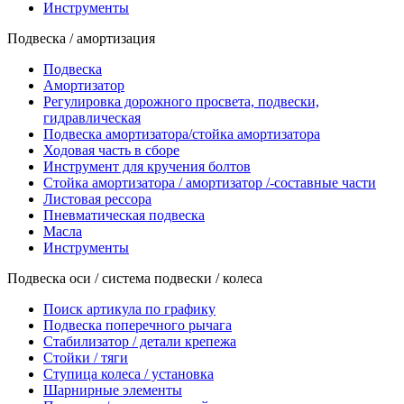
Инструменты
Подвеска / амортизация
Подвеска
Амортизатор
Регулировка дорожного просвета, подвески,
гидравлическая
Подвеска амортизатора/стойка амортизатора
Ходовая часть в сборе
Инструмент для кручения болтов
Стойка амортизатора / амортизатор /-составные части
Листовая рессора
Пневматическая подвеска
Масла
Инструменты
Подвеска оси / система подвески / колеса
Поиск артикула по графику
Подвеска поперечного рычага
Стабилизатор / детали крепежа
Стойки / тяги
Ступица колеса / установка
Шарнирные элементы