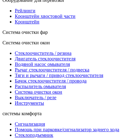
Оборудование для перевозки
Рейлинги
Кронштейн хвостовой части
Кронштейн
Система очистки фар
Система очистки окон
Стеклоочиститель / резина
Двигатель стеклоочистителя
Водяной насос омывателя
Рычаг стеклоочистителя / подвеска
Тяги и рычаги / привод стеклоочистителя
Бачок стеклоочистителя / провода
Распылитель омывателя
Система очистки окон
Выключатель / реле
Инструменты
системы комфорта
Сигнализация
Помощь при парковке/сигнализатор заднего хода
Стеклоподъемник