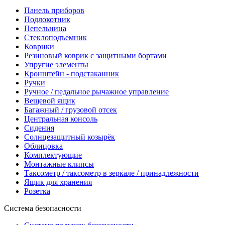
Панель приборов
Подлокотник
Пепельница
Стеклоподъемник
Коврики
Резиновый коврик с защитными бортами
Упругие элементы
Кронштейн - подстаканник
Ручки
Ручное / педальное рычажное управление
Вещевой ящик
Багажный / грузовой отсек
Центральная консоль
Сидения
Солнцезащитный козырёк
Облицовка
Комплектующие
Монтажные клипсы
Таксометр / таксометр в зеркале / принадлежности
Ящик для хранения
Розетка
Система безопасности