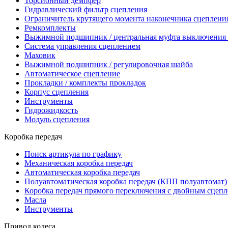
Торсионный демпфер
Гидравлический фильтр сцепления
Ограничитель крутящего момента наконечника сцеплени
Ремкомплекты
Выжимной подшипник / центральная муфта выключения 
Система управления сцеплением
Маховик
Выжимной подшипник / регулировочная шайба
Автоматическое сцепление
Прокладки / комплекты прокладок
Корпус сцепления
Инструменты
Гидрожидкость
Модуль сцепления
Коробка передач
Поиск артикула по графику
Механическая коробка передач
Автоматическая коробка передач
Полуавтоматическая коробка передач (КПП полуавтомат)
Коробка передач прямого переключения с двойным сцеп
Масла
Инструменты
Привод колеса