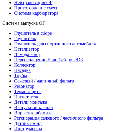
Нейтрализация ОГ
Приготовление смеси
Система карбюратора
Система выпуска ОГ
Глушитель в сборе
Глушитель
Глушитель для спортивного автомобиля
Катализатор
Лямбда-зонд
Переоснащение Евро 1/Евро 2/D3
Коллектор
Насадка
Трубы
Сажевый / частичный фильтр
Резонатор
Термозащита
Нагнетатель
Детали монтажа
Выпускной клапан
Впрыск карбамида
Регенерация сажевого / частичного фильтра
Датчик / зонд
Инструменты