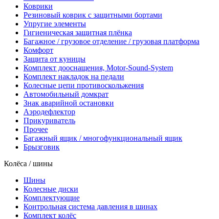
Коврики
Резиновый коврик с защитными бортами
Упругие элементы
Гигиеническая защитная плёнка
Багажное / грузовое отделение / грузовая платформа
Комфорт
Защита от куницы
Комплект дооснащения, Motor-Sound-System
Комплект накладок на педали
Колесные цепи противоскольжения
Автомобильный домкрат
Знак аварийной остановки
Аэродефлектор
Прикуриватель
Прочее
Багажный ящик / многофункциональный ящик
Брызговик
Колёса / шины
Шины
Колесные диски
Комплектующие
Контрольная система давления в шинах
Комплект колёс