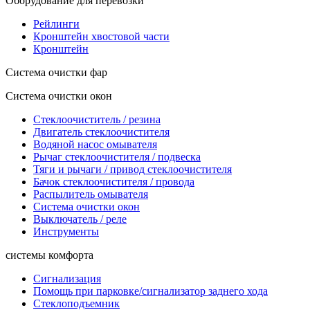
Оборудование для перевозки
Рейлинги
Кронштейн хвостовой части
Кронштейн
Система очистки фар
Система очистки окон
Стеклоочиститель / резина
Двигатель стеклоочистителя
Водяной насос омывателя
Рычаг стеклоочистителя / подвеска
Тяги и рычаги / привод стеклоочистителя
Бачок стеклоочистителя / провода
Распылитель омывателя
Система очистки окон
Выключатель / реле
Инструменты
системы комфорта
Сигнализация
Помощь при парковке/сигнализатор заднего хода
Стеклоподъемник