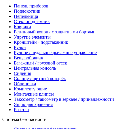
Панель приборов
Подлокотник
Пепельница
Стеклоподъемник
Коврики
Резиновый коврик с защитными бортами
Упругие элементы
Кронштейн - подстаканник
Ручки
Ручное / педальное рычажное управление
Вещевой ящик
Багажный / грузовой отсек
Центральная консоль
Сидения
Солнцезащитный козырёк
Облицовка
Комплектующие
Монтажные клипсы
Таксометр / таксометр в зеркале / принадлежности
Ящик для хранения
Розетка
Система безопасности