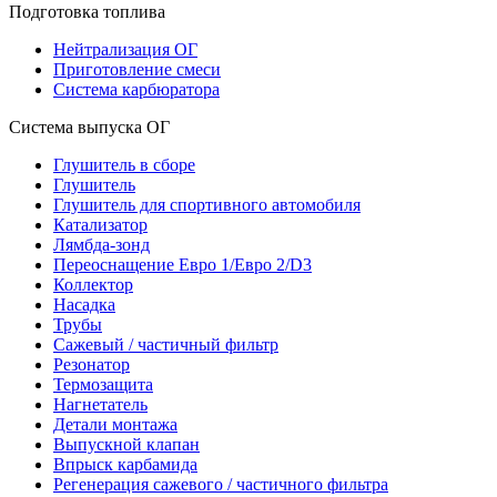
Подготовка топлива
Нейтрализация ОГ
Приготовление смеси
Система карбюратора
Система выпуска ОГ
Глушитель в сборе
Глушитель
Глушитель для спортивного автомобиля
Катализатор
Лямбда-зонд
Переоснащение Евро 1/Евро 2/D3
Коллектор
Насадка
Трубы
Сажевый / частичный фильтр
Резонатор
Термозащита
Нагнетатель
Детали монтажа
Выпускной клапан
Впрыск карбамида
Регенерация сажевого / частичного фильтра