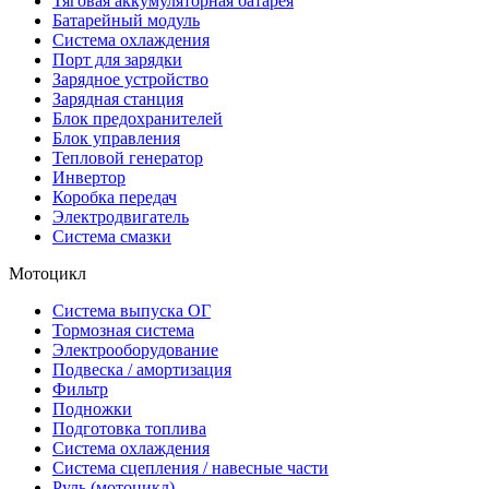
Тяговая аккумуляторная батарея
Батарейный модуль
Система охлаждения
Порт для зарядки
Зарядное устройство
Зарядная станция
Блок предохранителей
Блок управления
Тепловой генератор
Инвертор
Коробка передач
Электродвигатель
Система смазки
Мотоцикл
Система выпуска ОГ
Тормозная система
Электрооборудование
Подвеска / амортизация
Фильтр
Подножки
Подготовка топлива
Система охлаждения
Система сцепления / навесные части
Руль (мотоцикл)