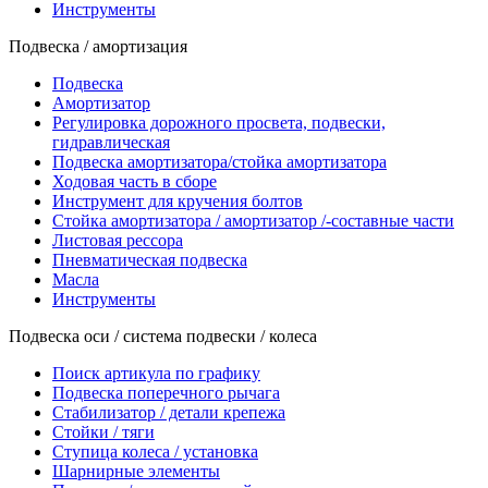
Инструменты
Подвеска / амортизация
Подвеска
Амортизатор
Регулировка дорожного просвета, подвески,
гидравлическая
Подвеска амортизатора/стойка амортизатора
Ходовая часть в сборе
Инструмент для кручения болтов
Стойка амортизатора / амортизатор /-составные части
Листовая рессора
Пневматическая подвеска
Масла
Инструменты
Подвеска оси / система подвески / колеса
Поиск артикула по графику
Подвеска поперечного рычага
Стабилизатор / детали крепежа
Стойки / тяги
Ступица колеса / установка
Шарнирные элементы