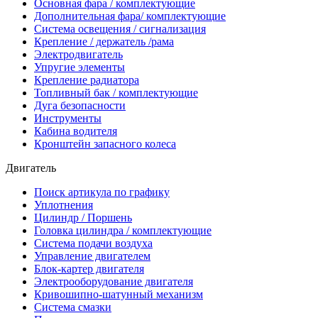
Основная фара / комплектующие
Дополнительная фара/ комплектующие
Система освещения / сигнализация
Крепление / держатель /рама
Электродвигатель
Упругие элементы
Крепление радиатора
Топливный бак / комплектующие
Дуга безопасности
Инструменты
Кабина водителя
Кронштейн запасного колеса
Двигатель
Поиск артикула по графику
Уплотнения
Цилиндр / Поршень
Головка цилиндра / комплектующие
Система подачи воздуха
Управление двигателем
Блок-картер двигателя
Электрооборудование двигателя
Кривошипно-шатунный механизм
Система смазки