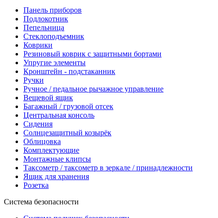
Панель приборов
Подлокотник
Пепельница
Стеклоподъемник
Коврики
Резиновый коврик с защитными бортами
Упругие элементы
Кронштейн - подстаканник
Ручки
Ручное / педальное рычажное управление
Вещевой ящик
Багажный / грузовой отсек
Центральная консоль
Сидения
Солнцезащитный козырёк
Облицовка
Комплектующие
Монтажные клипсы
Таксометр / таксометр в зеркале / принадлежности
Ящик для хранения
Розетка
Система безопасности