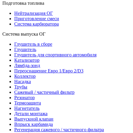
Подготовка топлива
Нейтрализация ОГ
Приготовление смеси
Система карбюратора
Система выпуска ОГ
Глушитель в сборе
Глушитель
Глушитель для спортивного автомобиля
Катализатор
Лямбда-зонд
Переоснащение Евро 1/Евро 2/D3
Коллектор
Насадка
Трубы
Сажевый / частичный фильтр
Резонатор
Термозащита
Нагнетатель
Детали монтажа
Выпускной клапан
Впрыск карбамида
Регенерация сажевого / частичного фильтра