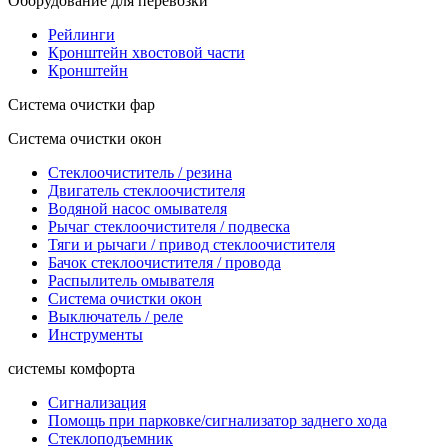
Оборудование для перевозки
Рейлинги
Кронштейн хвостовой части
Кронштейн
Система очистки фар
Система очистки окон
Стеклоочиститель / резина
Двигатель стеклоочистителя
Водяной насос омывателя
Рычаг стеклоочистителя / подвеска
Тяги и рычаги / привод стеклоочистителя
Бачок стеклоочистителя / провода
Распылитель омывателя
Система очистки окон
Выключатель / реле
Инструменты
системы комфорта
Сигнализация
Помощь при парковке/сигнализатор заднего хода
Стеклоподъемник