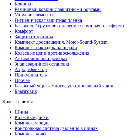
Коврики
Резиновый коврик с защитными бортами
Упругие элементы
Гигиеническая защитная плёнка
Багажное / грузовое отделение / грузовая платформа
Комфорт
Защита от куницы
Комплект дооснащения, Motor-Sound-System
Комплект накладок на педали
Колесные цепи противоскольжения
Автомобильный домкрат
Знак аварийной остановки
Аэродефлектор
Прикуриватель
Прочее
Багажный ящик / многофункциональный ящик
Брызговик
Колёса / шины
Шины
Колесные диски
Комплектующие
Контрольная система давления в шинах
Комплект колёс