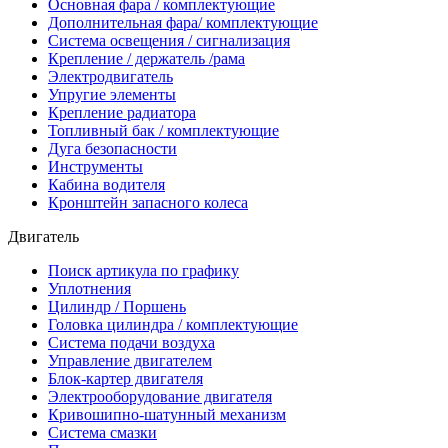
Основная фара / комплектующие
Дополнительная фара/ комплектующие
Система освещения / сигнализация
Крепление / держатель /рама
Электродвигатель
Упругие элементы
Крепление радиатора
Топливный бак / комплектующие
Дуга безопасности
Инструменты
Кабина водителя
Кронштейн запасного колеса
Двигатель
Поиск артикула по графику
Уплотнения
Цилиндр / Поршень
Головка цилиндра / комплектующие
Система подачи воздуха
Управление двигателем
Блок-картер двигателя
Электрооборудование двигателя
Кривошипно-шатунный механизм
Система смазки