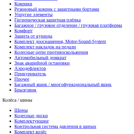
Коврики
Резиновый коврик с защитными бортами
Упругие элементы
Гигиеническая защитная плёнка
Багажное / грузовое отделение / грузовая платформа
Комфорт
Защита от куницы
Комплект дооснащения, Motor-Sound-System
Комплект накладок на педали
Колесные цепи противоскольжения
Автомобильный домкрат
Знак аварийной остановки
Аэродефлектор
Прикуриватель
Прочее
Багажный ящик / многофункциональный ящик
Брызговик
Колёса / шины
Шины
Колесные диски
Комплектующие
Контрольная система давления в шинах
Комплект колёс