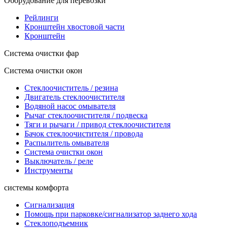
Оборудование для перевозки
Рейлинги
Кронштейн хвостовой части
Кронштейн
Система очистки фар
Система очистки окон
Стеклоочиститель / резина
Двигатель стеклоочистителя
Водяной насос омывателя
Рычаг стеклоочистителя / подвеска
Тяги и рычаги / привод стеклоочистителя
Бачок стеклоочистителя / провода
Распылитель омывателя
Система очистки окон
Выключатель / реле
Инструменты
системы комфорта
Сигнализация
Помощь при парковке/сигнализатор заднего хода
Стеклоподъемник