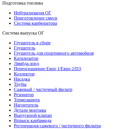
Подготовка топлива
Нейтрализация ОГ
Приготовление смеси
Система карбюратора
Система выпуска ОГ
Глушитель в сборе
Глушитель
Глушитель для спортивного автомобиля
Катализатор
Лямбда-зонд
Переоснащение Евро 1/Евро 2/D3
Коллектор
Насадка
Трубы
Сажевый / частичный фильтр
Резонатор
Термозащита
Нагнетатель
Детали монтажа
Выпускной клапан
Впрыск карбамида
Регенерация сажевого / частичного фильтра