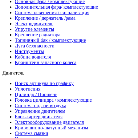
Основная фара / комплектующие
Дополнительная фара/ комплектующие
Система освещения / сигнализация
Крепление / держатель /рама
Электродвигатель
Упругие элементы
Крепление радиатора
Топливный бак / комплектующие
Дуга безопасности
Инструменты
Кабина водителя
Кронштейн запасного колеса
Двигатель
Поиск артикула по графику
Уплотнения
Цилиндр / Поршень
Головка цилиндра / комплектующие
Система подачи воздуха
Управление двигателем
Блок-картер двигателя
Электрооборудование двигателя
Кривошипно-шатунный механизм
Система смазки