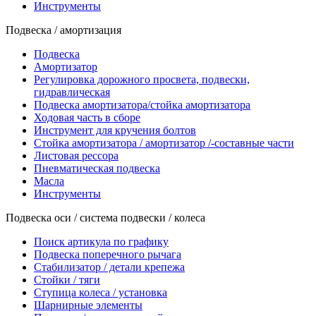
Инструменты
Подвеска / амортизация
Подвеска
Амортизатор
Регулировка дорожного просвета, подвески,
гидравлическая
Подвеска амортизатора/стойка амортизатора
Ходовая часть в сборе
Инструмент для кручения болтов
Стойка амортизатора / амортизатор /-составные части
Листовая рессора
Пневматическая подвеска
Масла
Инструменты
Подвеска оси / система подвески / колеса
Поиск артикула по графику
Подвеска поперечного рычага
Стабилизатор / детали крепежа
Стойки / тяги
Ступица колеса / установка
Шарнирные элементы