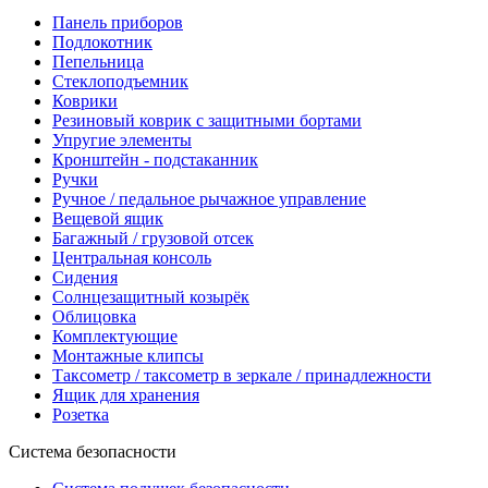
Панель приборов
Подлокотник
Пепельница
Стеклоподъемник
Коврики
Резиновый коврик с защитными бортами
Упругие элементы
Кронштейн - подстаканник
Ручки
Ручное / педальное рычажное управление
Вещевой ящик
Багажный / грузовой отсек
Центральная консоль
Сидения
Солнцезащитный козырёк
Облицовка
Комплектующие
Монтажные клипсы
Таксометр / таксометр в зеркале / принадлежности
Ящик для хранения
Розетка
Система безопасности