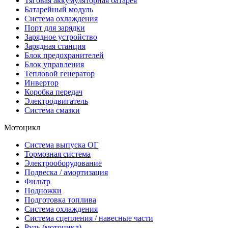
Тяговая аккумуляторная батарея
Батарейный модуль
Система охлаждения
Порт для зарядки
Зарядное устройство
Зарядная станция
Блок предохранителей
Блок управления
Тепловой генератор
Инвертор
Коробка передач
Электродвигатель
Система смазки
Мотоцикл
Система выпуска ОГ
Тормозная система
Электрооборудование
Подвеска / амортизация
Фильтр
Подножки
Подготовка топлива
Система охлаждения
Система сцепления / навесные части
Руль (мотоцикл)