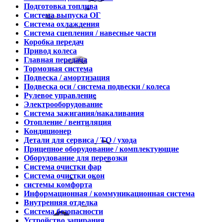
Подготовка топлива
Система выпуска ОГ
Система охлаждения
Система сцепления / навесные части
Коробка передач
Привод колеса
Главная передача
Тормозная система
Подвеска / амортизация
Подвеска оси / система подвески / колеса
Рулевое управление
Электрооборудование
Система зажигания/накаливания
Отопление / вентиляция
Кондиционер
Детали для сервиса / ТО / ухода
Прицепное оборудование / комплектующие
Оборудование для перевозки
Система очистки фар
Система очистки окон
системы комфорта
Информационная / коммуникационная система
Внутренняя отделка
Система безопасности
Устройство запирания