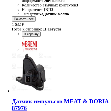
информация 2
без кабеля
Количество втычных контактов
3
Напряжение [В]
12
Тип датчика
Датчик Холла
Показать всё
1 632 ₽
Готов к отправке:
11 августа
В корзину
Датчик импульсов MEAT & DORIA
87976