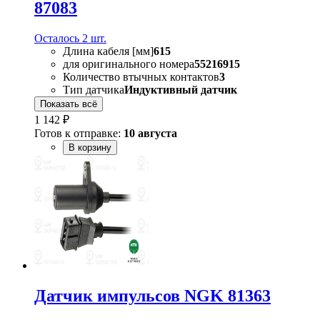
87083
Осталось 2 шт.
Длина кабеля [мм]
615
для оригинального номера
55216915
Количество втычных контактов
3
Тип датчика
Индуктивный датчик
Показать всё
1 142 ₽
Готов к отправке:
10 августа
В корзину
Датчик импульсов NGK 81363