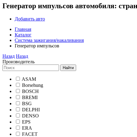
Генератор импульсов автомобиля: стра
Добавить авто
Главная
Каталог
Система зажигания/накаливания
Генератор импульсов
Назад
Назад
Производитель
Найти
ASAM
Borsehung
BOSCH
BREMI
BSG
DELPHI
DENSO
EPS
ERA
FACET