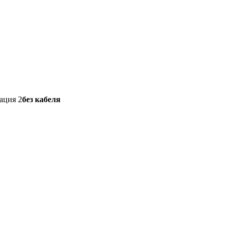
ация 2
без кабеля