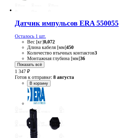
Датчик импульсов ERA 550055
Осталось 1 шт.
Вес [кг]
0,072
Длина кабеля [мм]
450
Количество втычных контактов
3
Монтажная глубина [мм]
36
Показать всё
1 347 ₽
Готов к отправке:
8 августа
В корзину