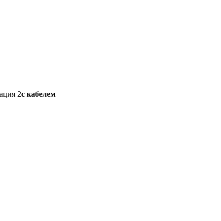
ация 2
с кабелем