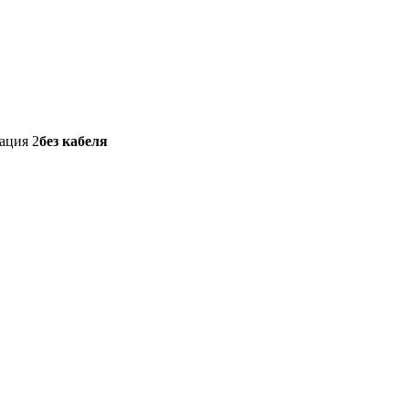
ация 2
без кабеля