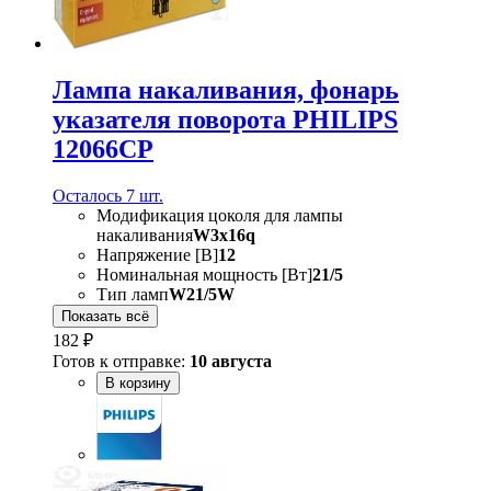
Лампа накаливания, фонарь
указателя поворота PHILIPS
12066CP
Осталось 7 шт.
Модификация цоколя для лампы
накаливания
W3x16q
Напряжение [В]
12
Номинальная мощность [Вт]
21/5
Тип ламп
W21/5W
Показать всё
182 ₽
Готов к отправке:
10 августа
В корзину