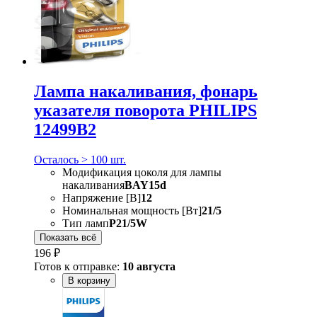
Лампа накаливания, фонарь
указателя поворота PHILIPS
12499B2
Осталось > 100 шт.
Модификация цоколя для лампы
накаливания
BAY15d
Напряжение [В]
12
Номинальная мощность [Вт]
21/5
Тип ламп
P21/5W
Показать всё
196 ₽
Готов к отправке:
10 августа
В корзину