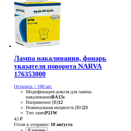
Лампа накаливания, фонарь
указателя поворота NARVA
176353000
Осталось > 100 шт.
Модификация цоколя для лампы
накаливания
BA15s
Напряжение [В]
12
Номинальная мощность [Вт]
21
Тип ламп
P21W
43 ₽
Готов к отправке:
10 августа
В корзину