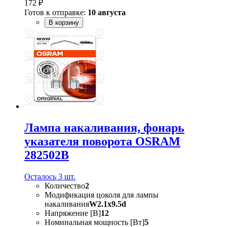
172 ₽
Готов к отправке:
10 августа
В корзину
Лампа накаливания, фонарь
указателя поворота OSRAM
282502B
Осталось 3 шт.
Количество
2
Модификация цоколя для лампы
накаливания
W2.1x9.5d
Напряжение [В]
12
Номинальная мощность [Вт]
5