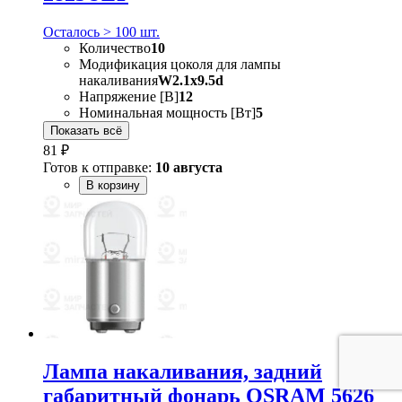
Осталось > 100 шт.
Количество
10
Модификация цоколя для лампы
накаливания
W2.1x9.5d
Напряжение [В]
12
Номинальная мощность [Вт]
5
Показать всё
81 ₽
Готов к отправке:
10 августа
В корзину
Лампа накаливания, задний
габаритный фонарь OSRAM 5626