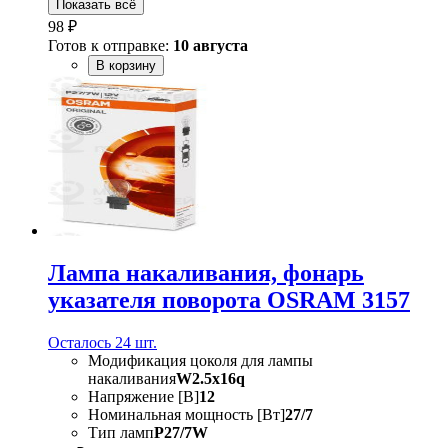
Показать всё
98 ₽
Готов к отправке:
10 августа
В корзину
Лампа накаливания, фонарь
указателя поворота OSRAM 3157
Осталось 24 шт.
Модификация цоколя для лампы
накаливания
W2.5x16q
Напряжение [В]
12
Номинальная мощность [Вт]
27/7
Тип ламп
P27/7W