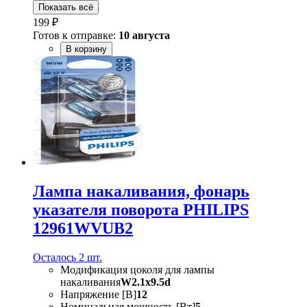
Показать всё
199 ₽
Готов к отправке:
10 августа
В корзину
Лампа накаливания, фонарь
указателя поворота PHILIPS
12961WVUB2
Осталось 2 шт.
Модификация цоколя для лампы
накаливания
W2.1x9.5d
Напряжение [В]
12
Номинальная мощность [Вт]
5