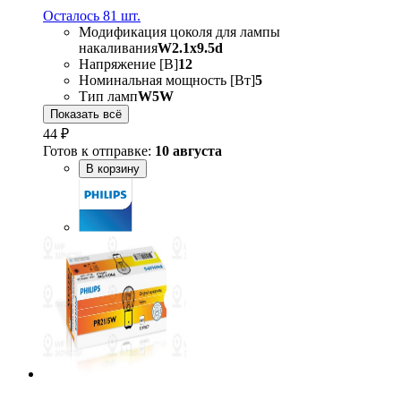
Осталось 81 шт.
Модификация цоколя для лампы
накаливания
W2.1x9.5d
Напряжение [В]
12
Номинальная мощность [Вт]
5
Тип ламп
W5W
Показать всё
44 ₽
Готов к отправке:
10 августа
В корзину