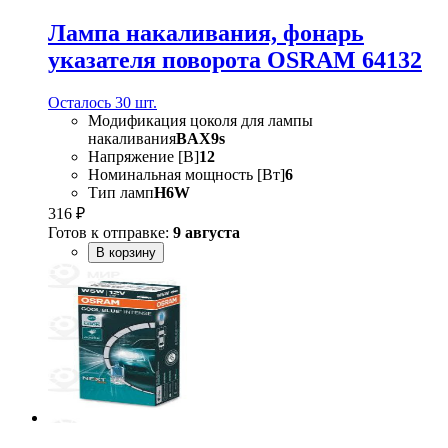
Лампа накаливания, фонарь
указателя поворота OSRAM 64132
Осталось 30 шт.
Модификация цоколя для лампы
накаливания
BAX9s
Напряжение [В]
12
Номинальная мощность [Вт]
6
Тип ламп
H6W
316 ₽
Готов к отправке:
9 августа
В корзину