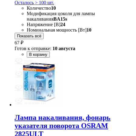
Осталось > 100 шт.
Количество
10
Модификация цоколя для лампы
накаливания
BA15s
Напряжение [В]
24
Номинальная мощность [Вт]
10
Показать всё
67 ₽
Готов к отправке:
10 августа
В корзину
Лампа накаливания, фонарь
указателя поворота OSRAM
2825ULT