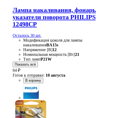
Лампа накаливания, фонарь
указателя поворота PHILIPS
12498CP
Осталось 30 шт.
Модификация цоколя для лампы
накаливания
BA15s
Напряжение [В]
12
Номинальная мощность [Вт]
21
Тип ламп
P21W
Показать всё
64 ₽
Готов к отправке:
10 августа
В корзину