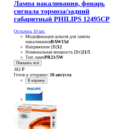
Лампа накаливания, фонарь
сигнала тормоза/задний
габаритный PHILIPS 12495CP
Осталось 10 шт.
Модификация цоколя для лампы
накаливания
BAW15d
Напряжение [В]
12
Номинальная мощность [Вт]
21/5
Тип ламп
PR21/5W
Показать всё
382 ₽
Готов к отправке:
10 августа
В корзину