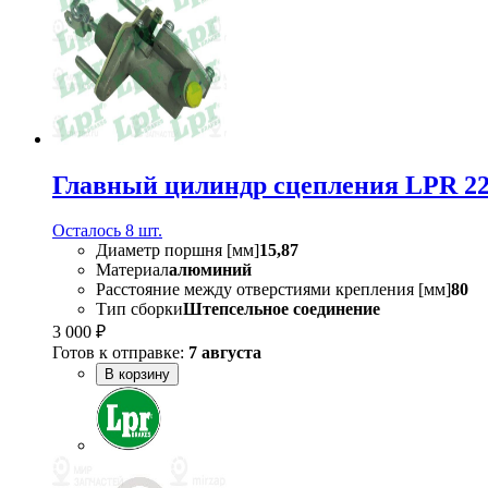
Главный цилиндр сцепления LPR 2
Осталось 8 шт.
Диаметр поршня [мм]
15,87
Материал
алюминий
Расстояние между отверстиями крепления [мм]
80
Тип сборки
Штепсельное соединение
3 000 ₽
Готов к отправке:
7 августа
В корзину