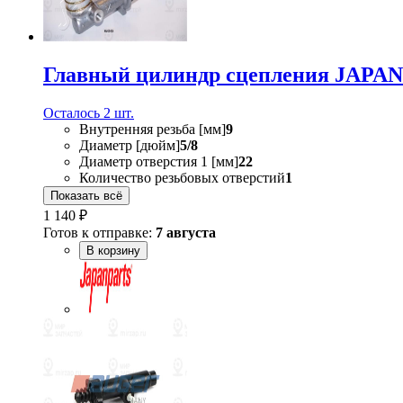
Главный цилиндр сцепления JAPA
Осталось 2 шт.
Внутренняя резьба [мм]
9
Диаметр [дюйм]
5/8
Диаметр отверстия 1 [мм]
22
Количество резьбовых отверстий
1
Показать всё
1 140 ₽
Готов к отправке:
7 августа
В корзину