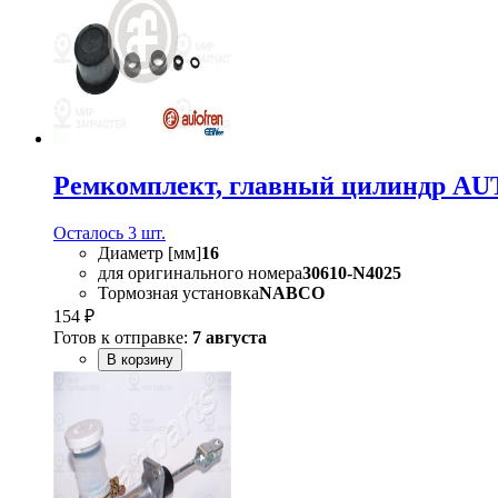
Ремкомплект, главный цилиндр A
Осталось 3 шт.
Диаметр [мм]
16
для оригинального номера
30610-N4025
Тормозная установка
NABCO
154 ₽
Готов к отправке:
7 августа
В корзину