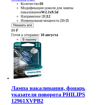
Количество
10
Модификация цоколя для лампы
накаливания
W2.1x9.5d
Напряжение [В]
12
Номинальная мощность [Вт]
5
Показать всё
89 ₽
Готов к отправке:
10 августа
В корзину
Лампа накаливания, фонарь
указателя поворота PHILIPS
12961XVPB2