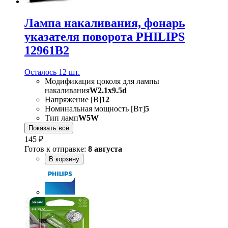
Лампа накаливания, фонарь
указателя поворота PHILIPS
12961B2
Осталось 12 шт.
Модификация цоколя для лампы
накаливания
W2.1x9.5d
Напряжение [В]
12
Номинальная мощность [Вт]
5
Тип ламп
W5W
Показать всё
145 ₽
Готов к отправке:
8 августа
В корзину