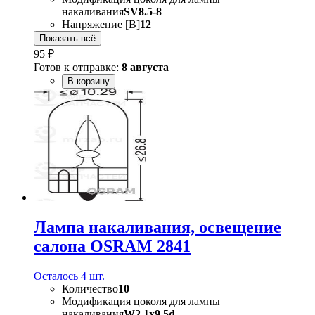
накаливания
SV8.5-8
Напряжение [В]
12
Показать всё
95 ₽
Готов к отправке:
8 августа
В корзину
Лампа накаливания, oсвещение
салона OSRAM 2841
Осталось 4 шт.
Количество
10
Модификация цоколя для лампы
накаливания
W2.1x9.5d