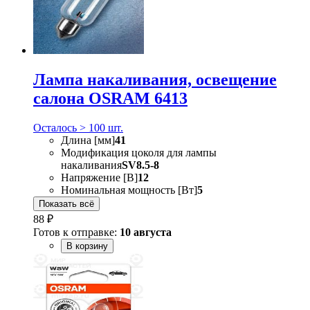
Лампа накаливания, oсвещение
салона OSRAM 6413
Осталось > 100 шт.
Длина [мм]
41
Модификация цоколя для лампы
накаливания
SV8.5-8
Напряжение [В]
12
Номинальная мощность [Вт]
5
Показать всё
88 ₽
Готов к отправке:
10 августа
В корзину