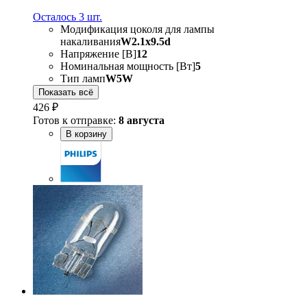
Осталось 3 шт.
Модификация цоколя для лампы
накаливания
W2.1x9.5d
Напряжение [В]
12
Номинальная мощность [Вт]
5
Тип ламп
W5W
Показать всё
426 ₽
Готов к отправке:
8 августа
В корзину