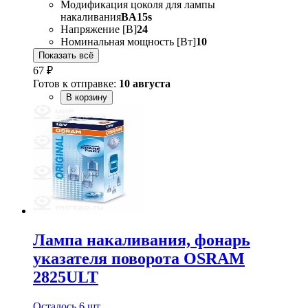
Модификация цоколя для лампы
накаливания
BA15s
Напряжение [В]
24
Номинальная мощность [Вт]
10
Показать всё
67 ₽
Готов к отправке:
10 августа
В корзину
Лампа накаливания, фонарь
указателя поворота OSRAM
2825ULT
Осталось 6 шт.