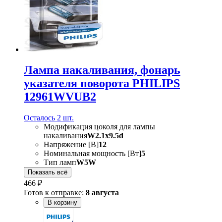
Лампа накаливания, фонарь
указателя поворота PHILIPS
12961WVUB2
Осталось 2 шт.
Модификация цоколя для лампы
накаливания
W2.1x9.5d
Напряжение [В]
12
Номинальная мощность [Вт]
5
Тип ламп
W5W
Показать всё
466 ₽
Готов к отправке:
8 августа
В корзину