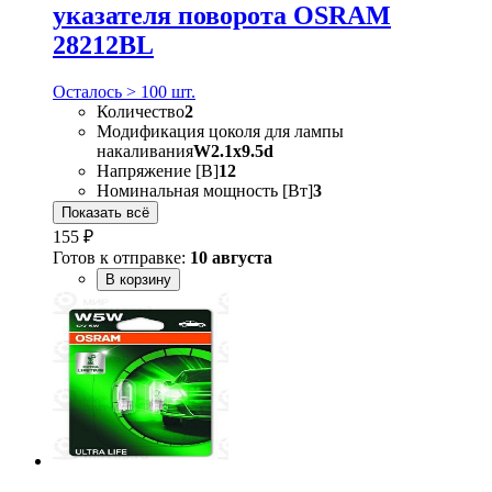
указателя поворота OSRAM
28212BL
Осталось > 100 шт.
Количество
2
Модификация цоколя для лампы
накаливания
W2.1x9.5d
Напряжение [В]
12
Номинальная мощность [Вт]
3
Показать всё
155 ₽
Готов к отправке:
10 августа
В корзину