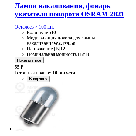
Лампа накаливания, фонарь
указателя поворота OSRAM 2821
Осталось > 100 шт.
Количество
10
Модификация цоколя для лампы
накаливания
W2.1x9.5d
Напряжение [В]
12
Номинальная мощность [Вт]
3
Показать всё
55 ₽
Готов к отправке:
10 августа
В корзину