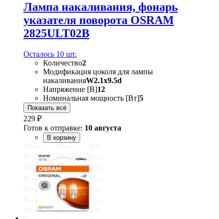
Лампа накаливания, фонарь
указателя поворота OSRAM
2825ULT02B
Осталось 10 шт.
Количество
2
Модификация цоколя для лампы
накаливания
W2.1x9.5d
Напряжение [В]
12
Номинальная мощность [Вт]
5
Показать всё
229 ₽
Готов к отправке:
10 августа
В корзину