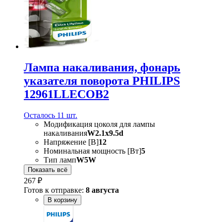
Лампа накаливания, фонарь
указателя поворота PHILIPS
12961LLECOB2
Осталось 11 шт.
Модификация цоколя для лампы
накаливания
W2.1x9.5d
Напряжение [В]
12
Номинальная мощность [Вт]
5
Тип ламп
W5W
Показать всё
267 ₽
Готов к отправке:
8 августа
В корзину