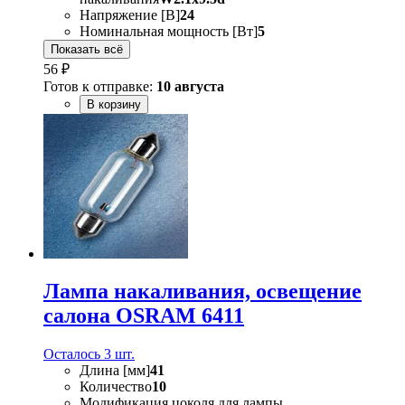
Напряжение [В]
24
Номинальная мощность [Вт]
5
Показать всё
56 ₽
Готов к отправке:
10 августа
В корзину
Лампа накаливания, oсвещение
салона OSRAM 6411
Осталось 3 шт.
Длина [мм]
41
Количество
10
Модификация цоколя для лампы