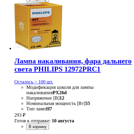
Лампа накаливания, фара дальнего
света PHILIPS 12972PRC1
Осталось > 100 шт.
Модификация цоколя для лампы
накаливания
PX26d
Напряжение [В]
12
Номинальная мощность [Вт]
55
Тип ламп
H7
293 ₽
Готов к отправке:
10 августа
В корзину