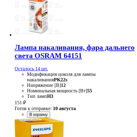
Лампа накаливания, фара дальнего
света OSRAM 64151
Осталось 14 шт.
Модификация цоколя для лампы
накаливания
PK22s
Напряжение [В]
12
Номинальная мощность [Вт]
55
Тип ламп
H3
151 ₽
Готов к отправке:
10 августа
В корзину