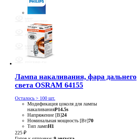
Лампа накаливания, фара дальнего
света OSRAM 64155
Осталось > 100 шт.
Модификация цоколя для лампы
накаливания
P14.5s
Напряжение [В]
24
Номинальная мощность [Вт]
70
Тип ламп
H1
225 ₽
Готов к отправке:
9 августа