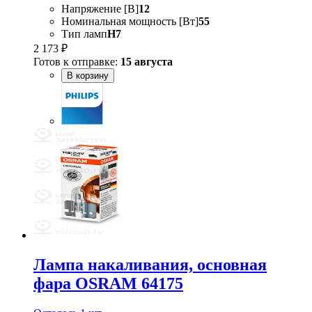
Напряжение [В]
12
Номинальная мощность [Вт]
55
Тип ламп
H7
2 173 ₽
Готов к отправке:
15 августа
В корзину
Лампа накаливания, основная
фара OSRAM 64175