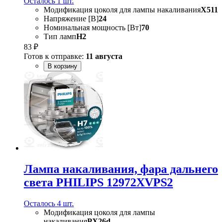
Осталось 1 шт.
Модификация цоколя для лампы накаливания
X511
Напряжение [В]
24
Номинальная мощность [Вт]
70
Тип ламп
H2
83 ₽
Готов к отправке:
11 августа
В корзину
Лампа накаливания, фара дальнего
света PHILIPS 12972XVPS2
Осталось 4 шт.
Модификация цоколя для лампы
накаливания
PX26d