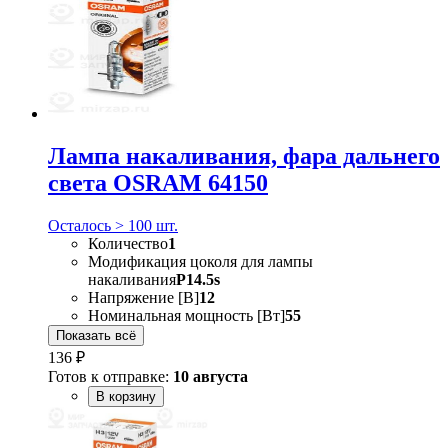
Лампа накаливания, фара дальнего
света OSRAM 64150
Осталось > 100 шт.
Количество
1
Модификация цоколя для лампы
накаливания
P14.5s
Напряжение [В]
12
Номинальная мощность [Вт]
55
Показать всё
136 ₽
Готов к отправке:
10 августа
В корзину