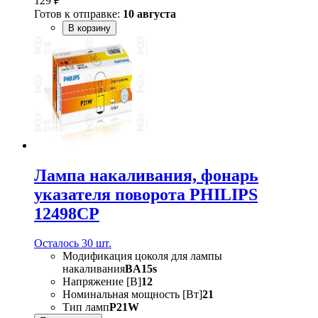
129 ₽
Готов к отправке:
10 августа
В корзину
Лампа накаливания, фонарь
указателя поворота PHILIPS
12498CP
Осталось 30 шт.
Модификация цоколя для лампы
накаливания
BA15s
Напряжение [В]
12
Номинальная мощность [Вт]
21
Тип ламп
P21W