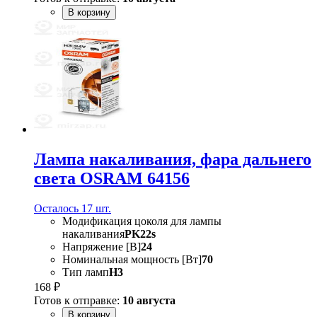
В корзину
Лампа накаливания, фара дальнего
света OSRAM 64156
Осталось 17 шт.
Модификация цоколя для лампы
накаливания
PK22s
Напряжение [В]
24
Номинальная мощность [Вт]
70
Тип ламп
H3
168 ₽
Готов к отправке:
10 августа
В корзину