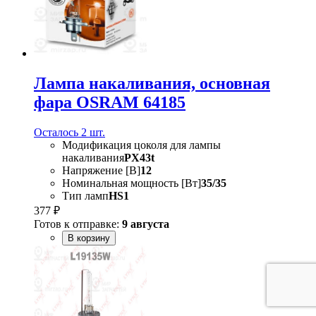
Лампа накаливания, основная
фара OSRAM 64185
Осталось 2 шт.
Модификация цоколя для лампы
накаливания
PX43t
Напряжение [В]
12
Номинальная мощность [Вт]
35/35
Тип ламп
HS1
377 ₽
Готов к отправке:
9 августа
В корзину