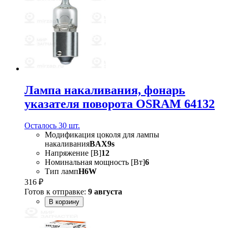
Лампа накаливания, фонарь
указателя поворота OSRAM 64132
Осталось 30 шт.
Модификация цоколя для лампы
накаливания
BAX9s
Напряжение [В]
12
Номинальная мощность [Вт]
6
Тип ламп
H6W
316 ₽
Готов к отправке:
9 августа
В корзину