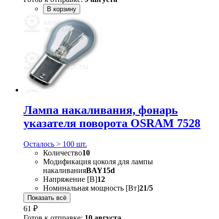
В корзину
Лампа накаливания, фонарь
указателя поворота OSRAM 7528
Осталось > 100 шт.
Количество
10
Модификация цоколя для лампы
накаливания
BAY15d
Напряжение [В]
12
Номинальная мощность [Вт]
21/5
Показать всё
61 ₽
Готов к отправке:
10 августа