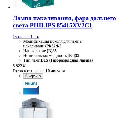
Лампа накаливания, фара дальнего
света PHILIPS 85415XV2C1
Осталось 1 шт.
Модификация цоколя для лампы
накаливания
Pk32d-2
Напряжение [В]
85
Номинальная мощность [Вт]
35
Тип ламп
D1S (Газоразрядная лампа)
5 822 ₽
Готов к отправке:
10 августа
В корзину