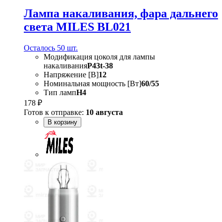
Лампа накаливания, фара дальнего
света MILES BL021
Осталось 50 шт.
Модификация цоколя для лампы
накаливания
P43t-38
Напряжение [В]
12
Номинальная мощность [Вт]
60/55
Тип ламп
H4
178 ₽
Готов к отправке:
10 августа
В корзину