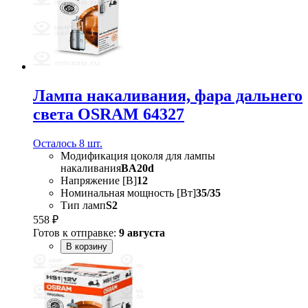
Лампа накаливания, фара дальнего
света OSRAM 64327
Осталось 8 шт.
Модификация цоколя для лампы
накаливания
BA20d
Напряжение [В]
12
Номинальная мощность [Вт]
35/35
Тип ламп
S2
558 ₽
Готов к отправке:
9 августа
В корзину