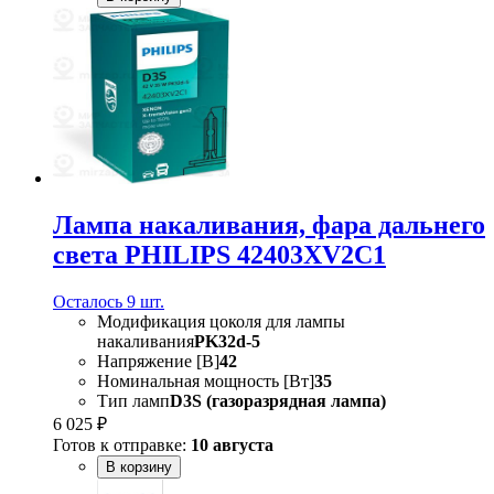
Лампа накаливания, фара дальнего
света PHILIPS 42403XV2C1
Осталось 9 шт.
Модификация цоколя для лампы
накаливания
PK32d-5
Напряжение [В]
42
Номинальная мощность [Вт]
35
Тип ламп
D3S (газоразрядная лампа)
6 025 ₽
Готов к отправке:
10 августа
В корзину