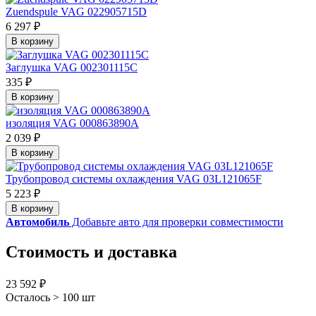
Zuendspule VAG 022905715D
6 297 ₽
В корзину
Заглушка VAG 002301115C
335 ₽
В корзину
изоляция VAG 000863890A
2 039 ₽
В корзину
Трубопровод системы охлаждения VAG 03L121065F
5 223 ₽
В корзину
Автомобиль
Добавьте авто для проверки совместимости
Стоимость и доставка
23 592 ₽
Осталось > 100 шт