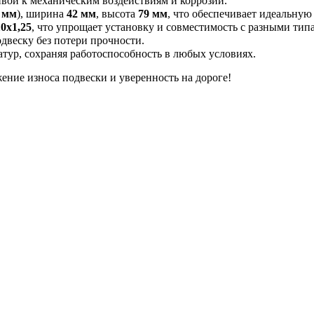
ивой к механическим воздействиям и коррозии.
 мм
), ширина
42 мм
, высота
79 мм
, что обеспечивает идеальную
0x1,25
, что упрощает установку и совместимость с разными тип
одвеску без потери прочности.
тур, сохраняя работоспособность в любых условиях.
ие износа подвески и уверенность на дороге!