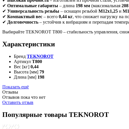
✔
Высокая прочность
– изготовлен из прочной стали, устойч
✔
Оптимальные габариты
– длина
198 мм
(максимальная
208
✔
Универсальность резьбы
– оснащен резьбой
M12x1,25
и
M1
✔
Компактный вес
– всего
0,44 кг
, что снижает нагрузку на п
✔
Долговечность
– устойчив к вибрациям и перепадам темпера
Выбирайте TEKNOROT T800 – стабильность управления, снижен
Характеристики
Бренд
TEKNOROT
Артикул
T800
Вес [кг]
0,44
Высота [мм]
79
Длина [мм]
198
Показать ещё
Отзывы
Отзывов пока что нет
Оставить отзыв
Популярные товары TEKNOROT