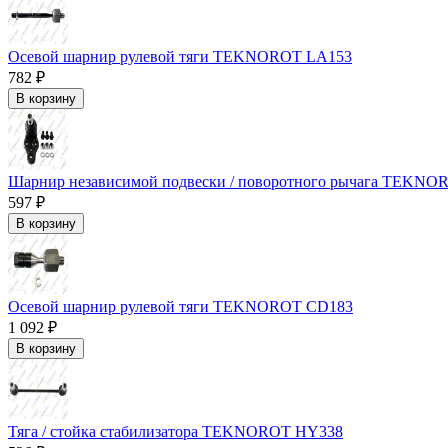
Осевой шарнир рулевой тяги TEKNOROT LA153
782 ₽
В корзину
Шарнир независимой подвески / поворотного рычага TEKN
597 ₽
В корзину
Осевой шарнир рулевой тяги TEKNOROT CD183
1 092 ₽
В корзину
Тяга / стойка стабилизатора TEKNOROT HY338