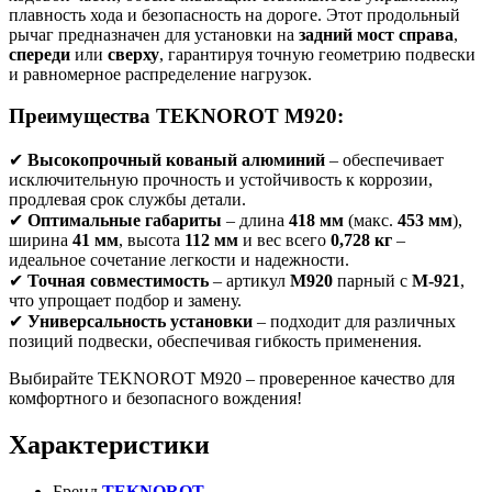
плавность хода и безопасность на дороге. Этот продольный
рычаг предназначен для установки на
задний мост справа
,
спереди
или
сверху
, гарантируя точную геометрию подвески
и равномерное распределение нагрузок.
Преимущества TEKNOROT M920:
✔
Высокопрочный кованый алюминий
– обеспечивает
исключительную прочность и устойчивость к коррозии,
продлевая срок службы детали.
✔
Оптимальные габариты
– длина
418 мм
(макс.
453 мм
),
ширина
41 мм
, высота
112 мм
и вес всего
0,728 кг
–
идеальное сочетание легкости и надежности.
✔
Точная совместимость
– артикул
M920
парный с
M-921
,
что упрощает подбор и замену.
✔
Универсальность установки
– подходит для различных
позиций подвески, обеспечивая гибкость применения.
Выбирайте TEKNOROT M920 – проверенное качество для
комфортного и безопасного вождения!
Характеристики
Бренд
TEKNOROT