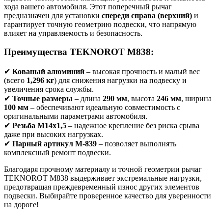
хода вашего автомобиля. Этот поперечный рычаг
предназначен для установки
спереди справа (верхний)
и
гарантирует точную геометрию подвески, что напрямую
влияет на управляемость и безопасность.
Преимущества TEKNOROT M838:
✔
Кованый алюминий
– высокая прочность и малый вес
(всего
1,296 кг
) для снижения нагрузки на подвеску и
увеличения срока службы.
✔
Точные размеры
– длина
290 мм
, высота
246 мм
, ширина
100 мм
– обеспечивают идеальную совместимость с
оригинальными параметрами автомобиля.
✔
Резьба M14x1,5
– надежное крепление без риска срыва
даже при высоких нагрузках.
✔
Парный артикул M-839
– позволяет выполнять
комплексный ремонт подвески.
Благодаря прочному материалу и точной геометрии рычаг
TEKNOROT M838 выдерживает экстремальные нагрузки,
предотвращая преждевременный износ других элементов
подвески. Выбирайте проверенное качество для уверенности
на дороге!