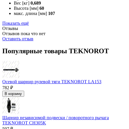
Вес [кг]
0,689
Высота [мм]
60
макс. длина [мм]
107
Показать ещё
Отзывы
Отзывов пока что нет
Оставить отзыв
Популярные товары TEKNOROT
Осевой шарнир рулевой тяги TEKNOROT LA153
782 ₽
В корзину
Шарнир независимой подвески / поворотного рычага
TEKNOROT CH305K
597 ₽