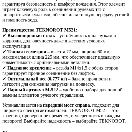
гарантируя безопасность и комфорт вождения. Этот элемент
играет ключевую роль в соединении рулевых тяг с
поворотными кулаками, обеспечивая точную передачу усилий
и плавность хода.
Преимущества TEKNOROT M521:
✔
Высокопрочная сталь
– устойчивость к нагрузкам и
коррозии, долговечность даже в жестких условиях
эксплуатации.
✔
Точная геометрия
– высота 77 мм, ширина 60 мм,
максимальная длина 225 мм, что обеспечивает идеальную
совместимость с оригинальными деталями.
✔
Надежное крепление
– резьба M14x1,5 с обеих сторон
гарантирует прочное соединение без люфтов.
✔
Оптимальный вес (0,777 кг)
– баланс прочности и
легкости для снижения нагрузки на подвеску.
✔
Парный артикул M-522
– удобство подбора для полной
замены элементов рулевого управления.
Устанавливается на
передний мост справа
, подходит для
широкого спектра автомобилей. TEKNOROT M521 – это
качество, проверенное временем, и уверенность в каждом
повороте! Выбирайте надежность – выбирайте TEKNOROT.