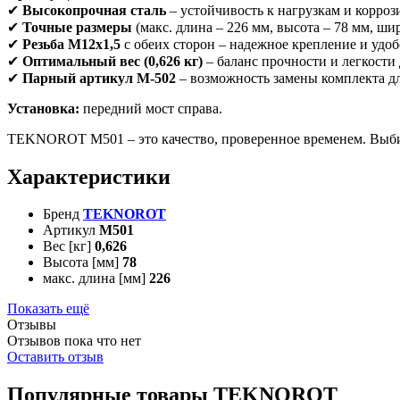
✔
Высокопрочная сталь
– устойчивость к нагрузкам и корроз
✔
Точные размеры
(макс. длина – 226 мм, высота – 78 мм, ш
✔
Резьба M12x1,5
с обеих сторон – надежное крепление и удоб
✔
Оптимальный вес (0,626 кг)
– баланс прочности и легкости 
✔
Парный артикул M-502
– возможность замены комплекта дл
Установка:
передний мост справа.
TEKNOROT M501 – это качество, проверенное временем. Выбир
Характеристики
Бренд
TEKNOROT
Артикул
M501
Вес [кг]
0,626
Высота [мм]
78
макс. длина [мм]
226
Показать ещё
Отзывы
Отзывов пока что нет
Оставить отзыв
Популярные товары TEKNOROT