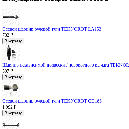
Осевой шарнир рулевой тяги TEKNOROT LA153
782 ₽
В корзину
Шарнир независимой подвески / поворотного рычага TEKN
597 ₽
В корзину
Осевой шарнир рулевой тяги TEKNOROT CD183
1 092 ₽
В корзину