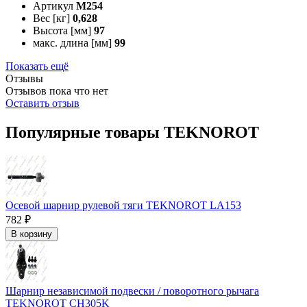
Артикул
M254
Вес [кг]
0,628
Высота [мм]
97
макс. длина [мм]
99
Показать ещё
Отзывы
Отзывов пока что нет
Оставить отзыв
Популярные товары TEKNOROT
Осевой шарнир рулевой тяги TEKNOROT LA153
782 ₽
В корзину
Шарнир независимой подвески / поворотного рычага
TEKNOROT CH305K