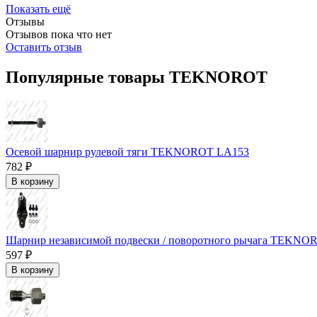
Показать ещё
Отзывы
Отзывов пока что нет
Оставить отзыв
Популярные товары TEKNOROT
Осевой шарнир рулевой тяги TEKNOROT LA153
782 ₽
В корзину
Шарнир независимой подвески / поворотного рычага TEKN
597 ₽
В корзину