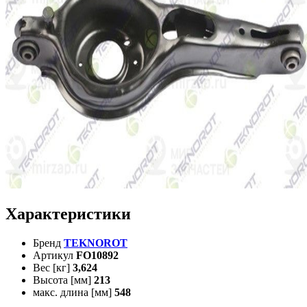
Характеристики
Бренд
TEKNOROT
Артикул
FO10892
Вес [кг]
3,624
Высота [мм]
213
макс. длина [мм]
548