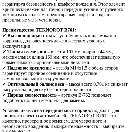
гарантируя безопасность и комфорт вождения. Этот элемент
критически важен для точной передачи усилий от рулевого
механизма к колесам, предотвращая люфты и сохраняя
правильные углы установки.
Преимущества TEKNOROT B761:
✔
Высокопрочная сталь
– устойчивость к нагрузкам и
коррозии, долговечность даже в жестких условиях
эксплуатации.
✔
Точная геометрия
– высота 101 мм, ширина 44 мм,
максимальная длина 160 мм, что обеспечивает идеальную
совместимость с оригинальными деталями.
✔
Надежное крепление
– резьба M14x1,5 с обеих сторон
гарантирует прочное соединение и отсутствие
самопроизвольного откручивания.
✔
Оптимальный баланс веса
– масса всего 0,701 кг снижает
нагрузку на подвеску без потери прочности.
✔
Парная совместимость
– артикул B-762 позволяет
подобрать полный комплект для замены.
Устанавливается на
передний мост справа
, подходит для
широкого спектра автомобилей. TEKNOROT B761 – это
качество, проверенное временем, для уверенного и
безопасного вождения. Выбирайте надежность – выбирайте
TEKNOROT!