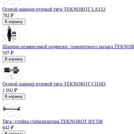
Осевой шарнир рулевой тяги TEKNOROT LA153
782 ₽
В корзину
Шарнир независимой подвески / поворотного рычага TEKN
597 ₽
В корзину
Осевой шарнир рулевой тяги TEKNOROT CD183
1 092 ₽
В корзину
Тяга / стойка стабилизатора TEKNOROT HY338
642 ₽
В корзину