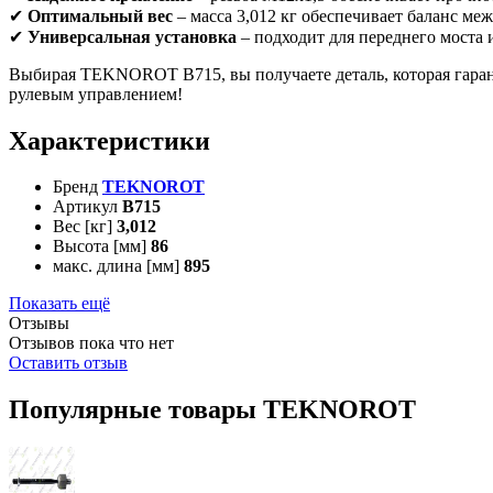
✔
Оптимальный вес
– масса 3,012 кг обеспечивает баланс ме
✔
Универсальная установка
– подходит для переднего моста 
Выбирая TEKNOROT B715, вы получаете деталь, которая гаранти
рулевым управлением!
Характеристики
Бренд
TEKNOROT
Артикул
B715
Вес [кг]
3,012
Высота [мм]
86
макс. длина [мм]
895
Показать ещё
Отзывы
Отзывов пока что нет
Оставить отзыв
Популярные товары TEKNOROT