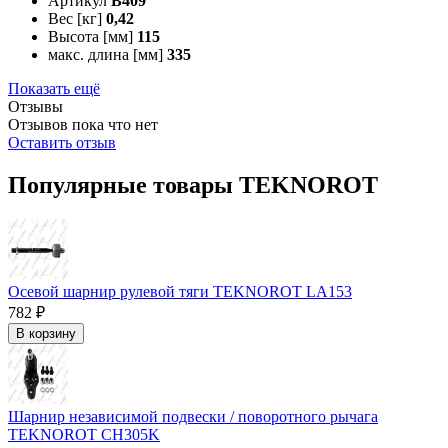
Артикул
B409
Вес [кг]
0,42
Высота [мм]
115
макс. длина [мм]
335
Показать ещё
Отзывы
Отзывов пока что нет
Оставить отзыв
Популярные товары TEKNOROT
Осевой шарнир рулевой тяги TEKNOROT LA153
782 ₽
В корзину
Шарнир независимой подвески / поворотного рычага
TEKNOROT CH305K