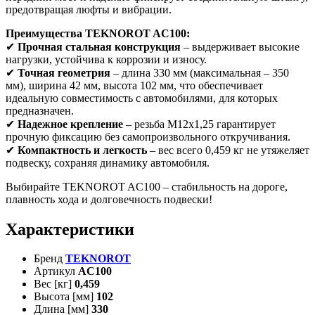
предотвращая люфты и вибрации.
Преимущества TEKNOROT AC100:
✔
Прочная стальная конструкция
– выдерживает высокие
нагрузки, устойчива к коррозии и износу.
✔
Точная геометрия
– длина 330 мм (максимальная – 350
мм), ширина 42 мм, высота 102 мм, что обеспечивает
идеальную совместимость с автомобилями, для которых
предназначен.
✔
Надежное крепление
– резьба M12x1,25 гарантирует
прочную фиксацию без самопроизвольного откручивания.
✔
Компактность и легкость
– вес всего 0,459 кг не утяжеляет
подвеску, сохраняя динамику автомобиля.
Выбирайте TEKNOROT AC100 – стабильность на дороге,
плавность хода и долговечность подвески!
Характеристики
Бренд
TEKNOROT
Артикул
AC100
Вес [кг]
0,459
Высота [мм]
102
Длина [мм]
330