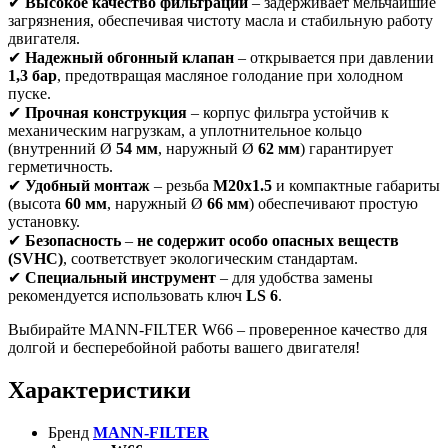
✔
Высокое качество фильтрации
– задерживает мельчайшие
загрязнения, обеспечивая чистоту масла и стабильную работу
двигателя.
✔
Надежный обгонный клапан
– открывается при давлении
1,3 бар
, предотвращая масляное голодание при холодном
пуске.
✔
Прочная конструкция
– корпус фильтра устойчив к
механическим нагрузкам, а уплотнительное кольцо
(внутренний Ø
54 мм
, наружный Ø
62 мм
) гарантирует
герметичность.
✔
Удобный монтаж
– резьба
M20x1.5
и компактные габариты
(высота
60 мм
, наружный Ø
66 мм
) обеспечивают простую
установку.
✔
Безопасность
–
не содержит особо опасных веществ
(SVHC)
, соответствует экологическим стандартам.
✔
Специальный инструмент
– для удобства замены
рекомендуется использовать ключ
LS 6
.
Выбирайте MANN-FILTER W66 – проверенное качество для
долгой и бесперебойной работы вашего двигателя!
Характеристики
Бренд
MANN-FILTER