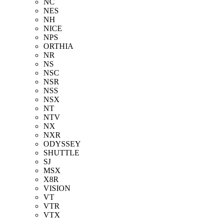
NC
NES
NH
NICE
NPS
ORTHIA
NR
NS
NSC
NSR
NSS
NSX
NT
NTV
NX
NXR
ODYSSEY
SHUTTLE
SJ
MSX
X8R
VISION
VT
VTR
VTX