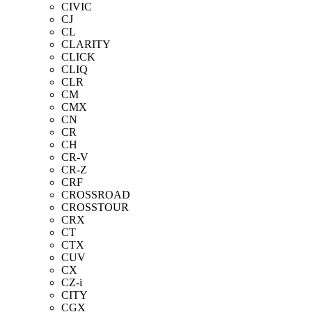
CIVIC
CJ
CL
CLARITY
CLICK
CLIQ
CLR
CM
CMX
CN
CR
CH
CR-V
CR-Z
CRF
CROSSROAD
CROSSTOUR
CRX
CT
CTX
CUV
CX
CZ-i
CITY
CGX