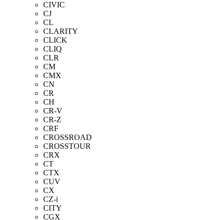
CIVIC
CJ
CL
CLARITY
CLICK
CLIQ
CLR
CM
CMX
CN
CR
CH
CR-V
CR-Z
CRF
CROSSROAD
CROSSTOUR
CRX
CT
CTX
CUV
CX
CZ-i
CITY
CGX