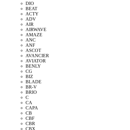
DIO
BEAT
ACTY
ADV
AIR
AIRWAVE
AMAZE
ANC
ANF
ASCOT
AVANCIER
AVIATOR
BENLY
CG
BIZ
BLADE
BR-V
BRIO
C
CA
CAPA
CB
CBF
CBR
CBX