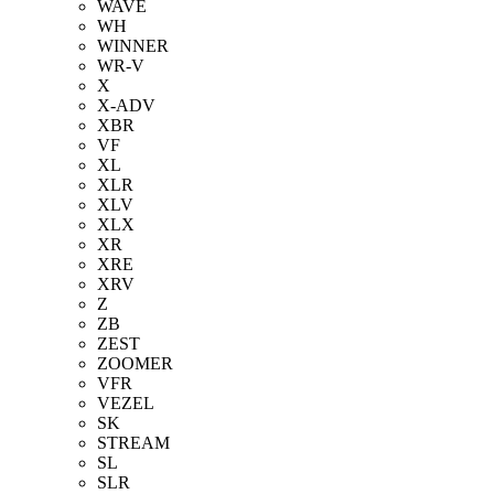
WAVE
WH
WINNER
WR-V
X
X-ADV
XBR
VF
XL
XLR
XLV
XLX
XR
XRE
XRV
Z
ZB
ZEST
ZOOMER
VFR
VEZEL
SK
STREAM
SL
SLR