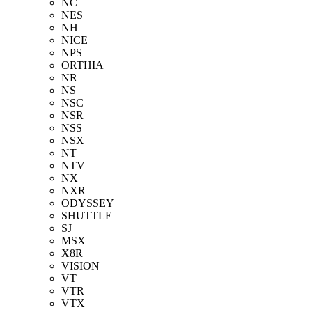
NC
NES
NH
NICE
NPS
ORTHIA
NR
NS
NSC
NSR
NSS
NSX
NT
NTV
NX
NXR
ODYSSEY
SHUTTLE
SJ
MSX
X8R
VISION
VT
VTR
VTX