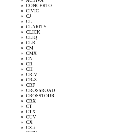
ACTIVA
CONCERTO
CIVIC
CJ
CL
CLARITY
CLICK
CLIQ
CLR
CM
CMX
CN
CR
CH
CR-V
CR-Z
CRF
CROSSROAD
CROSSTOUR
CRX
CT
CTX
CUV
CX
CZ-i