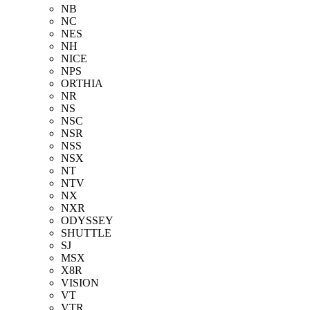
NB
NC
NES
NH
NICE
NPS
ORTHIA
NR
NS
NSC
NSR
NSS
NSX
NT
NTV
NX
NXR
ODYSSEY
SHUTTLE
SJ
MSX
X8R
VISION
VT
VTR