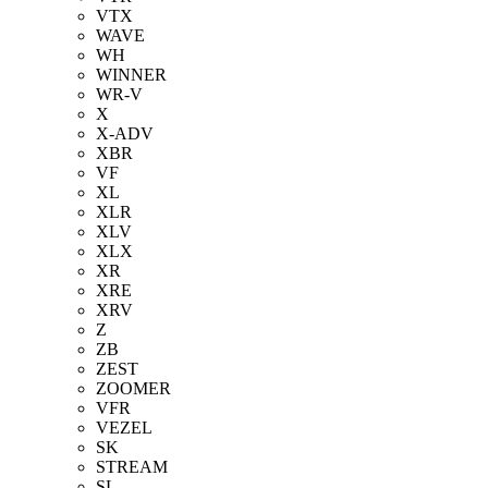
VTX
WAVE
WH
WINNER
WR-V
X
X-ADV
XBR
VF
XL
XLR
XLV
XLX
XR
XRE
XRV
Z
ZB
ZEST
ZOOMER
VFR
VEZEL
SK
STREAM
SL