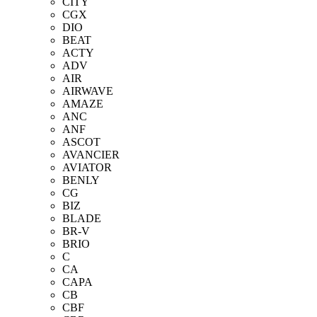
CITY
CGX
DIO
BEAT
ACTY
ADV
AIR
AIRWAVE
AMAZE
ANC
ANF
ASCOT
AVANCIER
AVIATOR
BENLY
CG
BIZ
BLADE
BR-V
BRIO
C
CA
CAPA
CB
CBF