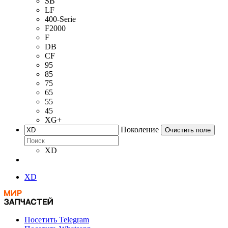
SB
LF
400-Serie
F2000
F
DB
CF
95
85
75
65
55
45
XG+
Поколение
Очистить поле
XD
XD
Посетить Telegram